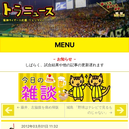
MENU
－ お知らせ －
しばらく、試合結果や他の記事の更新遅れます
←
藤井、左脇腹を痛め帰阪
城島 「野球はテレビで見るも
のじゃない」
→
2012年03月01日 11:32