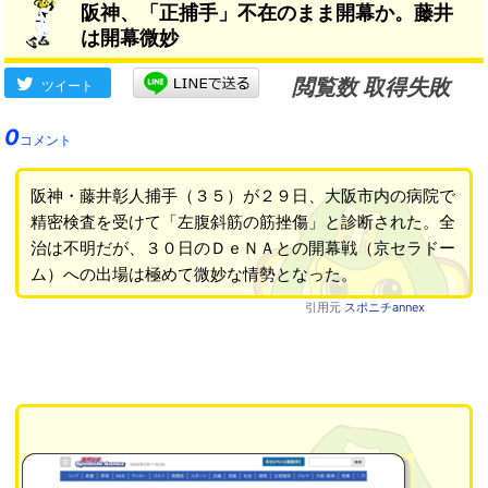
阪神、「正捕手」不在のまま開幕か。藤井
は開幕微妙
閲覧数 取得失敗
ツイート
0
コメント
阪神・藤井彰人捕手（３５）が２９日、大阪市内の病院で
精密検査を受けて「左腹斜筋の筋挫傷」と診断された。全
治は不明だが、３０日のＤｅＮＡとの開幕戦（京セラドー
ム）への出場は極めて微妙な情勢となった。
引用元
スポニチannex