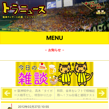
MENU
－ お知らせ －
←
阪神戦中止、高木「タイガ
和田、金本をレフトで積極起
ース相手だし、特別やりたか
用へ！フル出場と連戦テスト
ったわけではない」
を行う
→
2012年02月27日 10:55