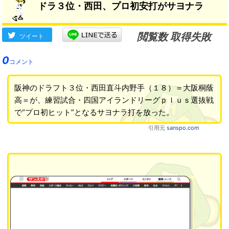
ドラ３位・西田、プロ初安打がサヨナラ
閲覧数 取得失敗
ツイート
0
コメント
阪神のドラフト３位・西田直斗内野手（１８）＝大阪桐蔭
高＝が、練習試合・四国アイランドリーグｐｌｕｓ選抜戦
で“プロ初ヒット”となるサヨナラ打を放った。
引用元
sanspo.com