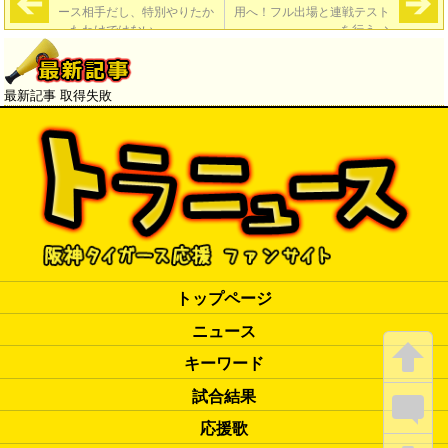
ース相手だし、特別やりたか
用へ！フル出場と連戦テスト
ったわけではない」
を行う
→
最新記事 取得失敗
トップページ
ニュース
キーワード
試合結果
応援歌