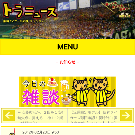
MENU
－ お知らせ －
←
安藤復活か、２回を１安打
【流通限定モデル】 阪神タイ
無失点に抑える 「神１‐２楽
ガース球団承認！腕時計白 黄
（練習試合）」
色文字盤【YDKG-k】【kb】
→
2012年02月23日 9:50