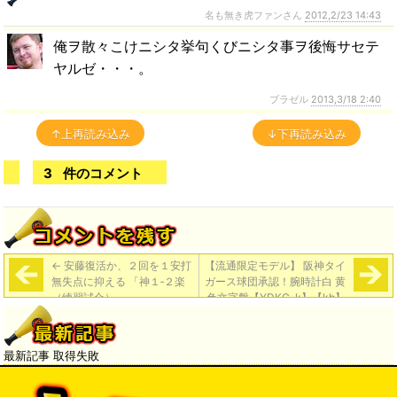
名も無き虎ファンさん
2012,2/23 14:43
俺ヲ散々こけニシタ挙句くびニシタ事ヲ後悔サセテ
ヤルゼ・・・。
ブラゼル
2013,3/18 2:40
↑上再読み込み
↓下再読み込み
3
件のコメント
←
安藤復活か、２回を１安打
【流通限定モデル】 阪神タイ
無失点に抑える 「神１‐２楽
ガース球団承認！腕時計白 黄
（練習試合）」
色文字盤【YDKG-k】【kb】
→
最新記事 取得失敗