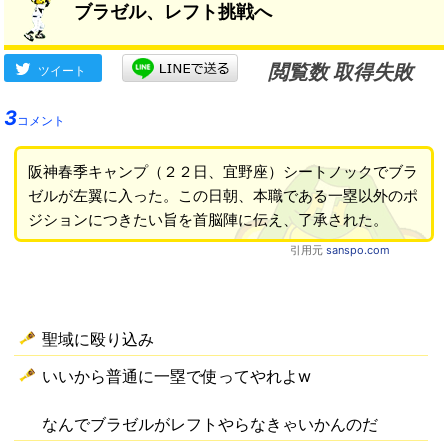
ブラゼル、レフト挑戦へ
閲覧数 取得失敗
ツイート
3
コメント
阪神春季キャンプ（２２日、宜野座）シートノックでブラ
ゼルが左翼に入った。この日朝、本職である一塁以外のポ
ジションにつきたい旨を首脳陣に伝え、了承された。
引用元
sanspo.com
聖域に殴り込み
いいから普通に一塁で使ってやれよw
なんでブラゼルがレフトやらなきゃいかんのだ