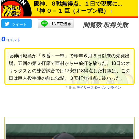
阪神、Ｇ戦無得点。１日で現実に…
「神 ０－１ 巨（オープン戦）」
閲覧数 取得失敗
ツイート
0
コメント
阪神は城島が「５番・一塁」で昨年６月５日以来の先発出
場。五回の第２打席で西村から中前打を放った。18日のオ
リックスとの練習試合では17安打18得点した打線は、この
日は巨人投手陣の前に沈黙。３安打無得点に終わった。
引用元
デイリースポーツオンライン