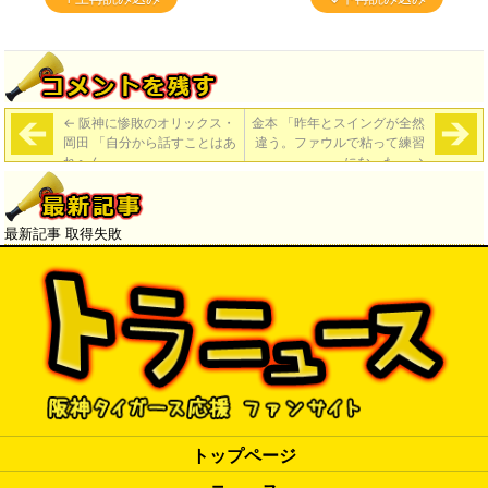
←
阪神に惨敗のオリックス・
金本 「昨年とスイングが全然
岡田 「自分から話すことはあ
違う。ファウルで粘って練習
れへん」
になった」
→
最新記事 取得失敗
トップページ