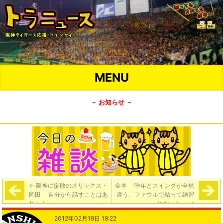
MENU
－ お知らせ －
←
阪神に惨敗のオリックス・
金本 「昨年とスイングが全然
岡田 「自分から話すことはあ
違う。ファウルで粘って練習
れへん」
になった」
→
2012年02月19日 18:22