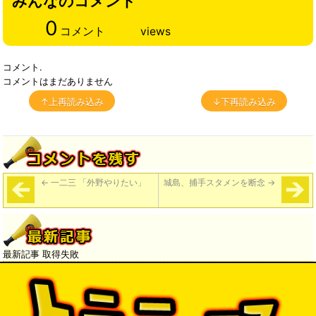
みんなのコメント
0
コメント
views
コメント.
コメントはまだありません
↑上再読み込み
↓下再読み込み
←
一二三 「外野やりたい」
城島、捕手スタメンを断念
→
最新記事 取得失敗