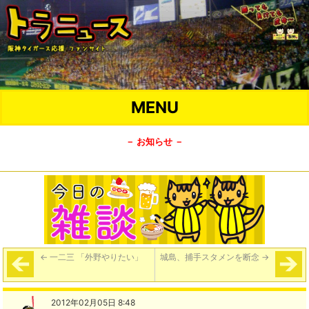
MENU
－ お知らせ －
←
一二三 「外野やりたい」
城島、捕手スタメンを断念
→
2012年02月05日 8:48