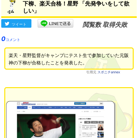
下柳、楽天合格！星野 「先発争いをして欲
しい」
閲覧数 取得失敗
ツイート
0
コメント
楽天・星野監督がキャンプにテスト生で参加していた元阪
神の下柳が合格したことを発表した。
引用元
スポニチannex