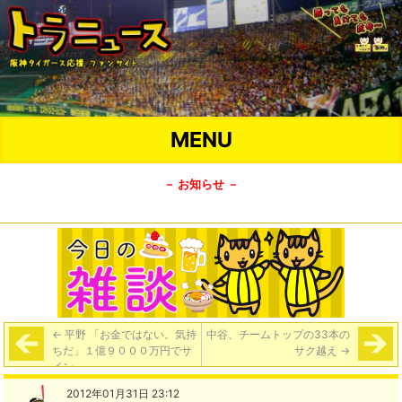
MENU
－ お知らせ －
←
平野 「お金ではない。気持
中谷、チームトップの33本の
ちだ」１億９０００万円でサ
サク越え
→
イン
2012年01月31日 23:12