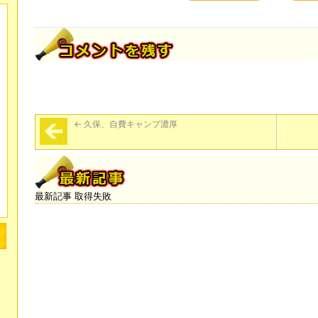
←
久保、自費キャンプ濃厚
最新記事 取得失敗