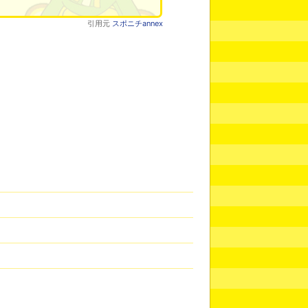
引用元
スポニチannex