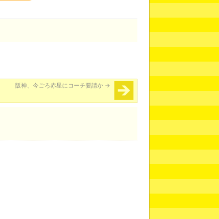
阪神、今ごろ赤星にコーチ要請か
→