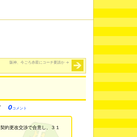
阪神、今ごろ赤星にコーチ要請か
→
0
コメント
と契約更改交渉で合意し、３１
。