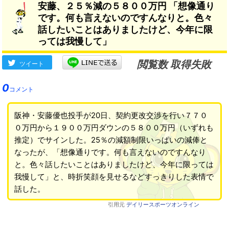
安藤、２５％減の５８００万円 「想像通り
です。何も言えないのですんなりと。色々
話したいことはありましたけど、今年に限
っては我慢して」
閲覧数 取得失敗
ツイート
0
コメント
阪神・安藤優也投手が20日、契約更改交渉を行い７７０
０万円から１９００万円ダウンの５８００万円（いずれも
推定）でサインした。25％の減額制限いっぱいの減俸と
なったが、「想像通りです。何も言えないのですんなり
と。色々話したいことはありましたけど、今年に限っては
我慢して」と、時折笑顔を見せるなどすっきりした表情で
話した。
引用元
デイリースポーツオンライン