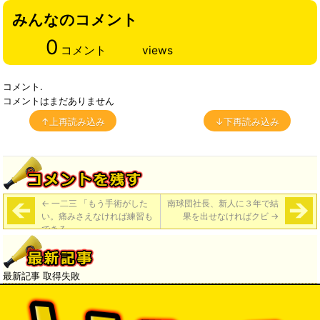
みんなのコメント
0
コメント
views
コメント.
コメントはまだありません
↑上再読み込み
↓下再読み込み
←
一二三 「もう手術がした
南球団社長、新人に３年で結
い。痛みさえなければ練習も
果を出せなければクビ
→
できる」
最新記事 取得失敗