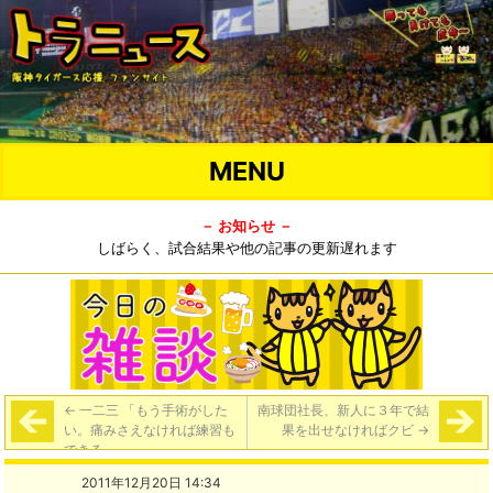
MENU
－ お知らせ －
しばらく、試合結果や他の記事の更新遅れます
←
一二三 「もう手術がした
南球団社長、新人に３年で結
い。痛みさえなければ練習も
果を出せなければクビ
→
できる」
2011年12月20日 14:34