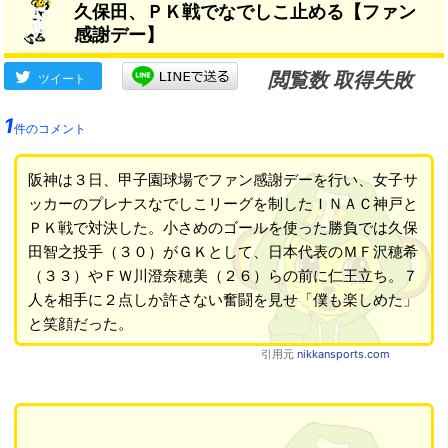
久保田、ＰＫ戦でなでしこ止める【ファン
感謝デー】
閲覧数 取得失敗
ツイート
1
件のコメント
阪神は３日、甲子園球場でファン感謝デーを行い、女子サ
ッカーのプレナスなでしこリーグを制したＩＮＡＣ神戸と
ＰＫ戦で対決した。小さめのゴールを使った勝負では久保
田智之投手（３０）がＧＫとして、日本代表のＭＦ沢穂希
（３３）やＦＷ川澄奈穂美（２６）らの前に仁王立ち。７
人を相手に２点しか許さない奮闘を見せ「僕も楽しめた」
と笑顔だった。
引用元
nikkansports.com