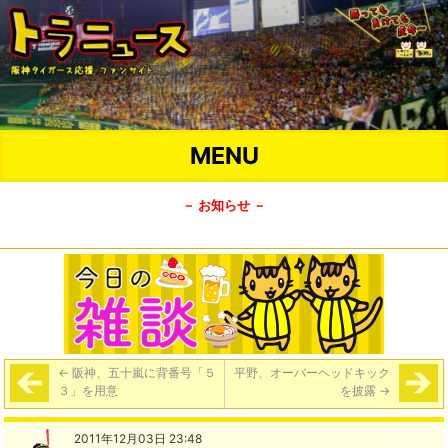
MENU
－ お知らせ －
←
阪神、五十嵐に背番号「５
平野、オーバーヘッドキック
３」を用意
を披露
→
2011年12月03日 23:48