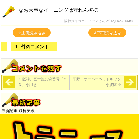
なお大事なイーニングは守れん模様
阪神タイガースファンさん
2012,11/24 14:59
↑上再読み込み
↓下再読み込み
1
件のコメント
←
阪神、五十嵐に背番号「５
平野、オーバーヘッドキック
３」を用意
を披露
→
最新記事 取得失敗