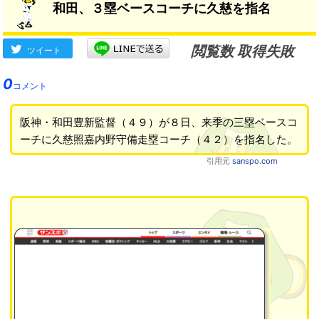
和田、３塁ベースコーチに久慈を指名
閲覧数 取得失敗
ツイート
0
コメント
阪神・和田豊新監督（４９）が８日、来季の三塁ベースコ
ーチに久慈照嘉内野守備走塁コーチ（４２）を指名した。
引用元
sanspo.com