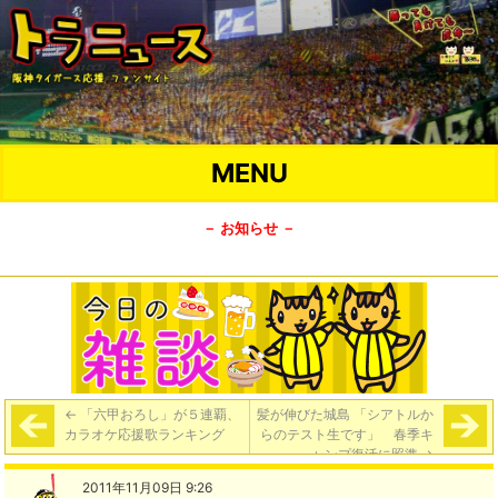
MENU
－ お知らせ －
←
「六甲おろし」が５連覇、
髪が伸びた城島 「シアトルか
カラオケ応援歌ランキング
らのテスト生です」 春季キ
ャンプ復活に照準
→
2011年11月09日 9:26