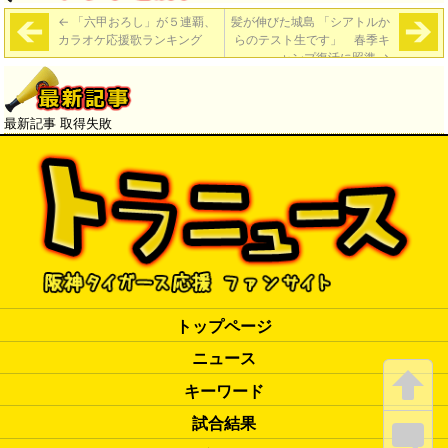
←
「六甲おろし」が５連覇、
髪が伸びた城島 「シアトルか
カラオケ応援歌ランキング
らのテスト生です」 春季キ
ャンプ復活に照準
→
最新記事 取得失敗
トップページ
ニュース
キーワード
試合結果