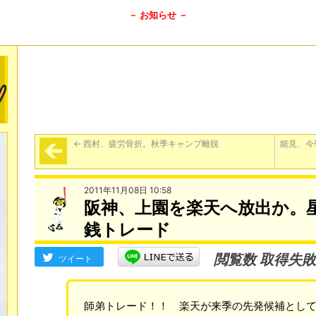
－ お知らせ －
←
西村、疲労骨折。秋季キャンプ離脱
能見、今
2011年11月08日 10:58
阪神、上園を楽天へ放出か。
銭トレード
閲覧数 取得失敗
ツイート
師弟トレード！！ 楽天が来季の先発候補とし