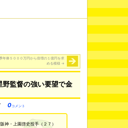
季年俸５０００万円から倍増の１億円を求
める模様
→
星野監督の強い要望で金
0
コメント
て阪神・上園啓史投手（２７）