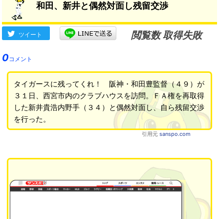
和田、新井と偶然対面し残留交渉
閲覧数 取得失敗
ツイート
0
コメント
タイガースに残ってくれ！ 阪神・和田豊監督（４９）が
３１日、西宮市内のクラブハウスを訪問。ＦＡ権を再取得
した新井貴浩内野手（３４）と偶然対面し、自ら残留交渉
を行った。
引用元
sanspo.com