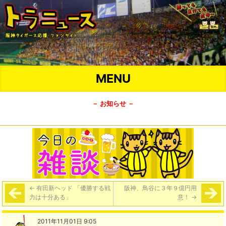
MENU
－ お知らせ －
←
有田新ヘッド 「優勝する戦
阪神、鳥谷に３年９億円用
力は十分ある」
意！
→
2011年11月01日 9:05