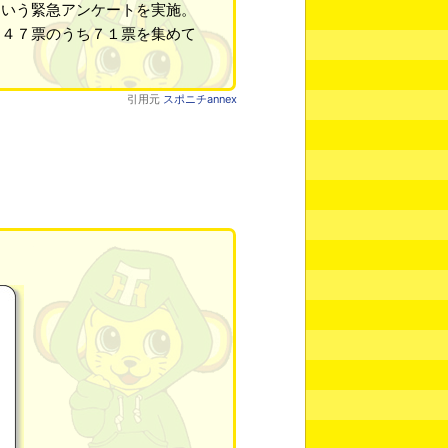
という緊急アンケートを実施。
２４７票のうち７１票を集めて
引用元
スポニチannex