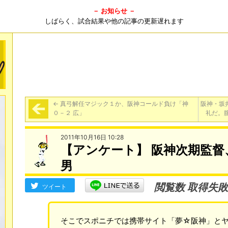
－ お知らせ －
しばらく、試合結果や他の記事の更新遅れます
←
真弓解任マジック１か、阪神コールド負け「神
阪神・坂
０－２ 広」
礼だ。
2011年10月16日 10:28
【アンケート】 阪神次期監
男
閲覧数 取得失敗
ツイート
そこでスポニチでは携帯サイト「夢☆阪神」と