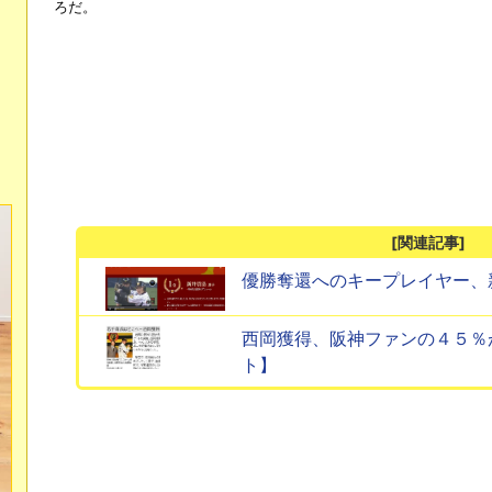
ろだ。
[関連記事]
優勝奪還へのキープレイヤー、
西岡獲得、阪神ファンの４５％
ト】