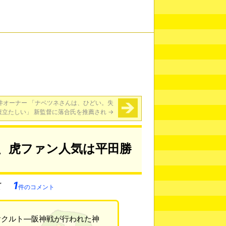
井オーナー 「ナベツネさんは、ひどい。失
腹立たしい」 新監督に落合氏を推薦され
→
督、虎ファン人気は平田勝
1
件のコメント
ヤクルト―阪神戦が行われた神