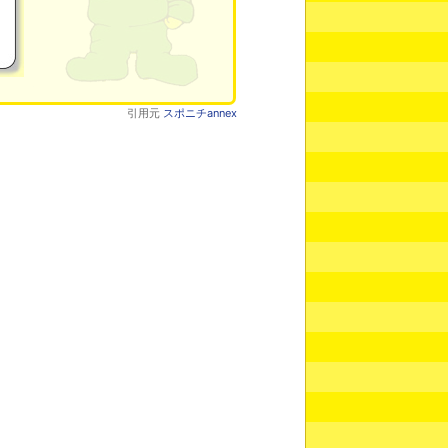
引用元
スポニチannex