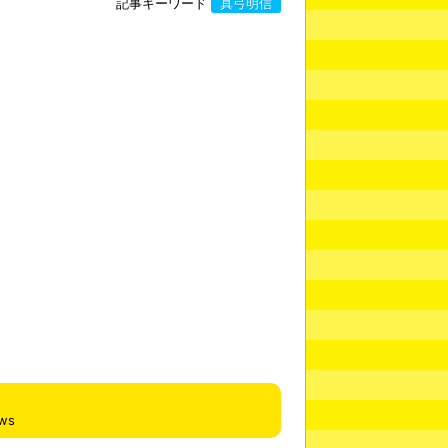
記事キーワード
真弓明信
ews