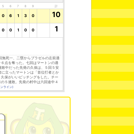
5
6
7
8
9
計
10
0
6
1
3
0
1
0
0
1
0
0
回無死一、二塁からブラゼルの左前適
計６点を奪った。七回はマートンの適
連敗中だった先発の久保は、５回５安
者に立ったマートンは「首位打者とか
、久保がいいピッチングをした。チー
目の５連敗。先発の村中は六回途中４
ンライン)