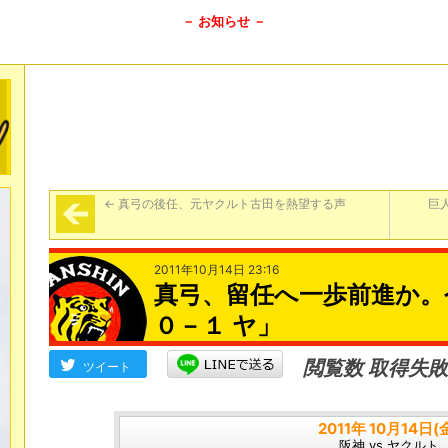
－ お知らせ －
←
真弓の後任、元ヤクルト古田を熱望する声
巨
2011年10月14日 23:16
真弓、留任へ一歩前進か。今
０－１ ヤ」
閲覧数 取得失敗
ツイート
2011年 10月14日(
阪神 vs ヤクルト