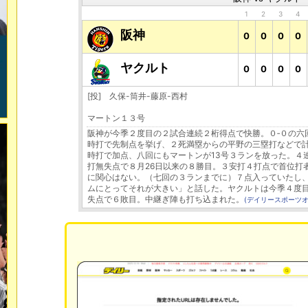
1
2
3
4
阪神
0
0
0
0
ヤクルト
0
0
0
0
[投] 久保-筒井-藤原-西村
マートン１３号
阪神が今季２度目の２試合連続２桁得点で快勝。０‐０の六
時打で先制点を挙げ、２死満塁からの平野の三塁打などで
時打で加点、八回にもマートンが13号３ランを放った。４
打無失点で８月26日以来の８勝目。３安打４打点で首位打
に関心はない。（七回の３ランまでに）７点入っていたし
ムにとってそれが大きい」と話した。ヤクルトは今季４度
失点で６敗目。中継ぎ陣も打ち込まれた。
(デイリースポーツオ