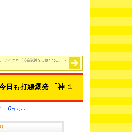
人・ナベツネ 「落合阪神なら強くなる」
→
日も打線爆発 「神 １
0
コメント
金)