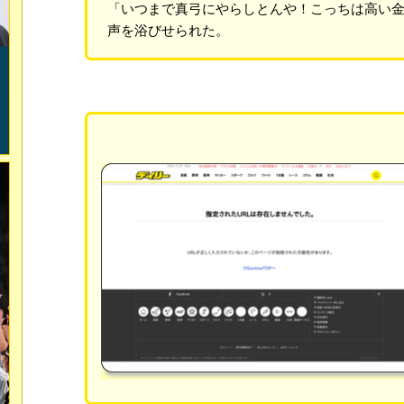
「いつまで真弓にやらしとんや！こっちは高い金
声を浴びせられた。