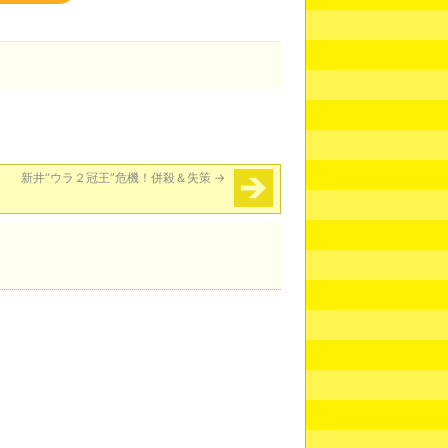
新井“ウラ２冠王”危機！併殺＆失策
→