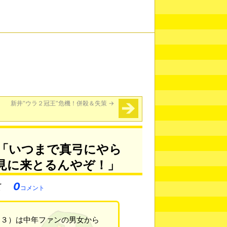
新井“ウラ２冠王”危機！併殺＆失策
→
 「いつまで真弓にやら
見に来とるんやぞ！」
0
コメント
６３）は中年ファンの男女から