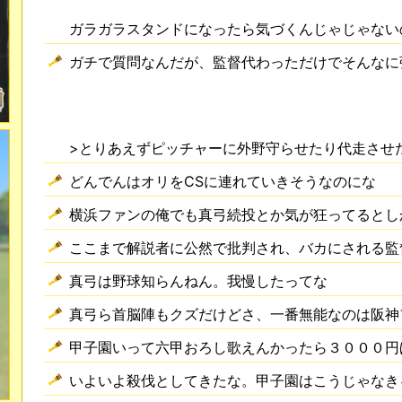
ガラガラスタンドになったら気づくんじゃじゃない
ガチで質問なんだが、監督代わっただけでそんなに
>とりあえずピッチャーに外野守らせたり代走させ
どんでんはオリをCSに連れていきそうなのにな
横浜ファンの俺でも真弓続投とか気が狂ってるとし
ここまで解説者に公然で批判され、バカにされる監
真弓は野球知らんねん。我慢したってな
真弓ら首脳陣もクズだけどさ、一番無能なのは阪神
甲子園いって六甲おろし歌えんかったら３０００円
いよいよ殺伐としてきたな。甲子園はこうじゃなき