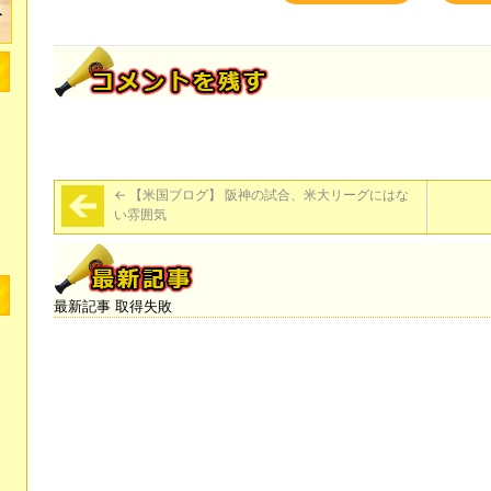
←
【米国ブログ】 阪神の試合、米大リーグにはな
い雰囲気
最新記事 取得失敗