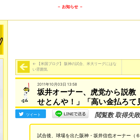
－ お知らせ －
←
【米国ブログ】 阪神の試合、米大リーグにはな
い雰囲気
2011年10月03日 13:58
坂井オーナー、虎党から説教
せとんや！」「高い金払ろて
閲覧数 取得失敗
ツイート
試合後、球場を出た阪神・坂井信也オーナー（