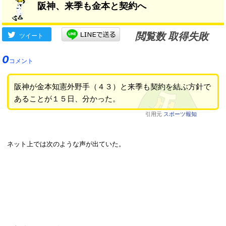
阪神、来季も金本と契約へ
閲覧数 取得失敗
ツイート
0
コメント
阪神が金本知憲外野手（４３）と来季も契約を結ぶ方針で
あることが１５日、分かった。
引用元
スポーツ報知
ネット上では次のような声が出ていた。