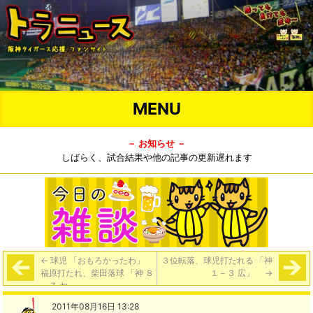
MENU
－ お知らせ －
しばらく、試合結果や他の記事の更新遅れます
←
球児 「おもろかったわ」
３位転落、球児打たれる 「神
福原打たれ、柴田落球 「神 ８
１－３ 広」
→
－７ ヤ」
2011年08月16日 13:28