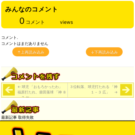
みんなのコメント
0
コメント
views
コメント.
コメントはまだありません
↑上再読み込み
↓下再読み込み
←
球児 「おもろかったわ」
３位転落、球児打たれる 「神
福原打たれ、柴田落球 「神 ８
１－３ 広」
→
－７ ヤ」
最新記事 取得失敗