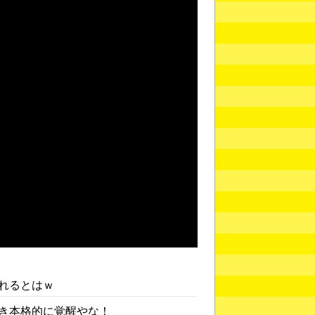
れるとはｗ
き本格的に覚醒やな！