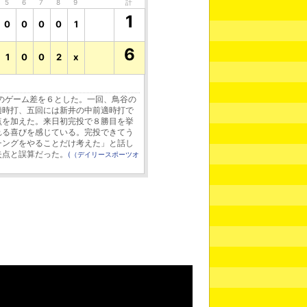
5
6
7
8
9
計
1
0
0
0
0
1
6
1
0
0
2
x
のゲーム差を６とした。一回、鳥谷の
適時打、五回には新井の中前適時打で
点を加えた。来日初完投で８勝目を挙
れる喜びを感じている。完投できてう
チングをやることだけ考えた」と話し
失点と誤算だった。
(（デイリースポーツオ