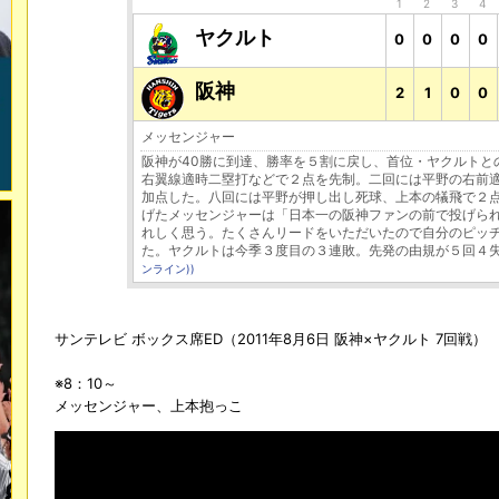
1
2
3
4
ヤクルト
0
0
0
0
阪神
2
1
0
0
メッセンジャー
阪神が40勝に到達、勝率を５割に戻し、首位・ヤクルトと
右翼線適時二塁打などで２点を先制。二回には平野の右前
加点した。八回には平野が押し出し死球、上本の犠飛で２
げたメッセンジャーは「日本一の阪神ファンの前で投げら
れしく思う。たくさんリードをいただいたので自分のピッ
た。ヤクルトは今季３度目の３連敗。先発の由規が５回４
ンライン))
サンテレビ ボックス席ED（2011年8月6日 阪神×ヤクルト 7回戦）
※8：10～
メッセンジャー、上本抱っこ