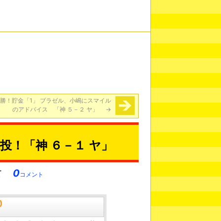
連勝！貯金「1」 ブラゼル、小嶋にスマイル
のアドバイス 「神 ５－２ ヤ」
→
投！「神 ６－１ ヤ」
0
コメント
)