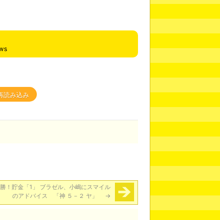
ews
再読み込み
連勝！貯金「1」 ブラゼル、小嶋にスマイル
のアドバイス 「神 ５－２ ヤ」
→