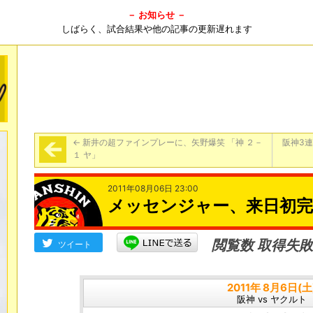
－ お知らせ －
しばらく、試合結果や他の記事の更新遅れます
←
新井の超ファインプレーに、矢野爆笑 「神 ２－
阪神3
１ ヤ」
2011年08月06日 23:00
メッセンジャー、来日初完
閲覧数 取得失敗
ツイート
2011年 8月6日(土
阪神 vs ヤクルト