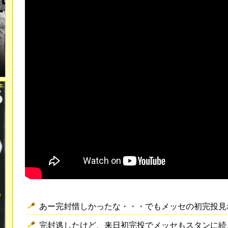
あー完封惜しかったな・・・でもメッセの初完投見
完封逃したけど、来日初完投でメッセもスタンに続