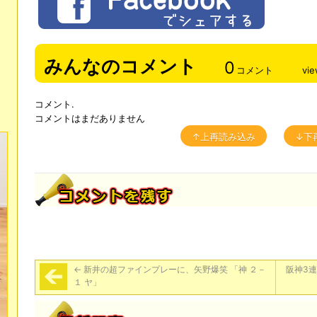
みんなのコメント
0
コメント
vi
コメント.
コメントはまだありません
↑上再読み込み
↓下
←
新井の超ファインプレーに、矢野爆笑 「神 ２－
阪神3
１ ヤ」