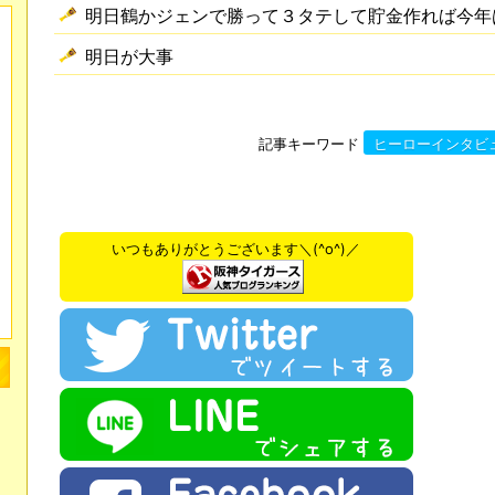
明日鶴かジェンで勝って３タテして貯金作れば今年
明日が大事
記事キーワード
ヒーローインタビ
いつもありがとうございます＼(^o^)／