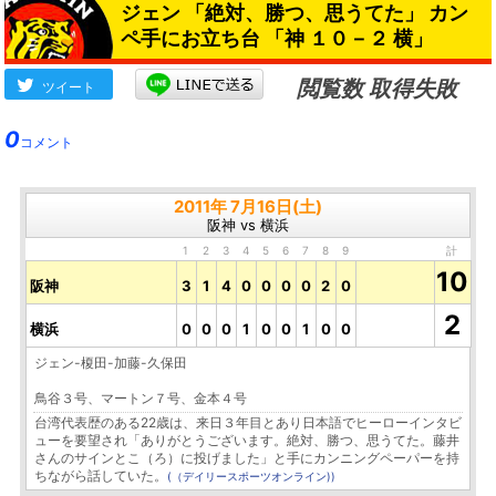
ジェン 「絶対、勝つ、思うてた」 カン
ペ手にお立ち台 「神 １０－２ 横」
閲覧数 取得失敗
ツイート
0
コメント
2011年 7月16日(土)
阪神 vs 横浜
1
2
3
4
5
6
7
8
9
計
10
阪神
3
1
4
0
0
0
0
2
0
2
横浜
0
0
0
1
0
0
1
0
0
ジェン-榎田-加藤-久保田
鳥谷３号、マートン７号、金本４号
台湾代表歴のある22歳は、来日３年目とあり日本語でヒーローインタビ
ューを要望され「ありがとうございます。絶対、勝つ、思うてた。藤井
さんのサインとこ（ろ）に投げました」と手にカンニングペーパーを持
ちながら話していた。
(（デイリースポーツオンライン))