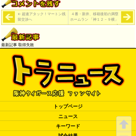
←
超速アタック！マートン残
４番・新井、移籍後初の満塁
留交渉へ
ホームラン 「神１２－９横」
→
最新記事 取得失敗
トップページ
ニュース
キーワード
試合結果