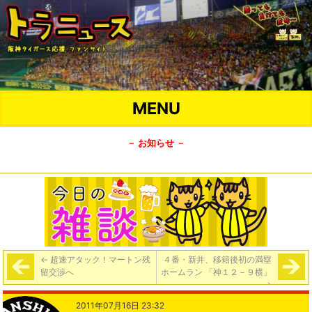
MENU
－ お知らせ －
←
超速アタック！マートン残
４番・新井、移籍後初の満塁
留交渉へ
ホームラン 「神１２－９横」
→
2011年07月16日 23:32