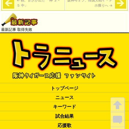
←
鶴、甘さが出た 「神 ３－
阪神今オフ、韓国大砲イ・デ
５ 中」
ホ獲りへ
→
最新記事 取得失敗
トップページ
ニュース
キーワード
試合結果
応援歌