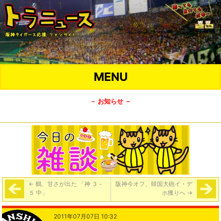
MENU
－ お知らせ －
←
鶴、甘さが出た 「神 ３－
阪神今オフ、韓国大砲イ・デ
５ 中」
ホ獲りへ
→
2011年07月07日 10:32