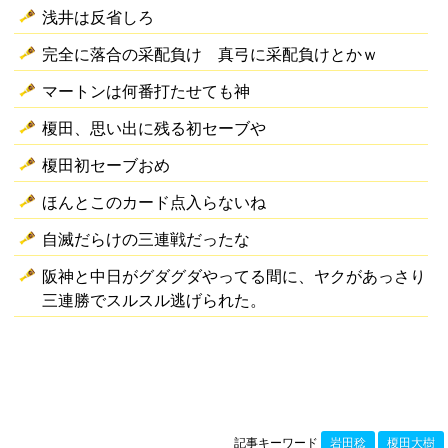
浅井は反省しろ
完全に落合の采配負け 真弓に采配負けとかｗ
マートンは何番打たせても神
榎田、思い出に残る初セーブや
榎田初セーブおめ
ほんとこのカード点入らないね
自滅だらけの三連戦だったな
阪神と中日がグダグダやってる間に、ヤクがあっさり
三連勝でスルスル逃げられた。
記事キーワード
岩田稔
榎田大樹