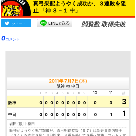
真弓采配ようやく成功か、３連敗を阻
止 「神 ３－１ 中」
閲覧数 取得失敗
ツイート
0
コメント
2011年 7月7日(木)
阪神 vs 中日
10
11
1
2
3
4
5
6
7
8
9
計
3
阪神
0
0
0
0
0
0
0
0
0
0
3
1
中日
0
0
0
0
0
0
0
0
0
0
1
岩田-藤川-榎田
阪神がようやく鬼門撃破だ。真弓明信監督（５７）は新井貴浩内野手
（３４）を昨年６月１３日以来、４番を外して６番へ降格。マット・マ