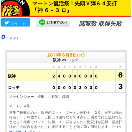
マートン復活祭！先頭Ｖ弾＆４安打
「神 ６－３ ロ」
閲覧数 取得失敗
ツイート
0
コメント
2011年 6月8日(水)
阪神 vs ロッテ
1
2
3
4
5
6
7
8
9
計
6
阪神
2
4
0
0
0
0
0
0
0
3
ロッテ
0
0
0
0
0
3
0
0
0
メッセンジャー、榎田、小林宏、藤川
マートン 4号
速攻で連敗止めた。阪神のマット・マートン外野手（２９）が初回先頭
打者アーチを放つと、二回は３連打などで４点と二回までに交流戦で初
となる６得点でロッテに快勝。１１試合ぶりの２桁安打も記録。猛虎打
線がこの試合をきっかけに復活することを強く強く期待します。
(デイリ
ースポーツオンライン)