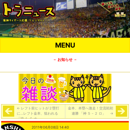
MENU
－ お知らせ －
←
レフト前ヒットが２塁打
金本、本塁へ激走！交流戦初
に…レフト金本、狙われる
連勝 「神 ５－２ ロ」
→
「神 １‐６ オ」
2011年06月08日 14:40