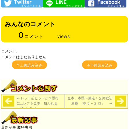
みんなのコメント
0
コメント
views
コメント.
コメントはまだありません
↑上再読み込み
↓下再読み込み
←
レフト前ヒットが２塁打
金本、本塁へ激走！交流戦初
に…レフト金本、狙われる
連勝 「神 ５－２ ロ」
→
「神 １‐６ オ」
最新記事 取得失敗