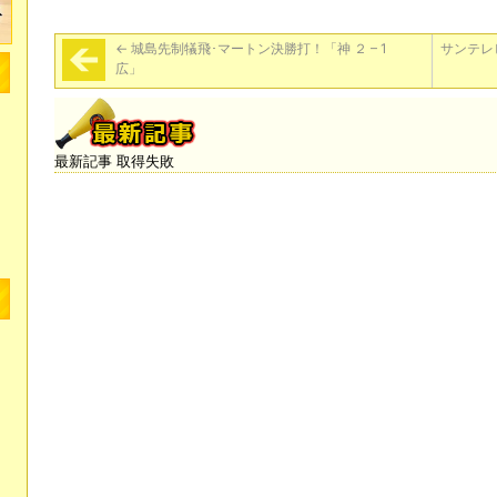
←
城島先制犠飛･マートン決勝打！「神 ２ – 1
サンテレ
広」
最新記事 取得失敗