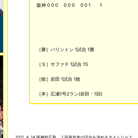
阪神 0 0 0 0 0 0 0 0 1 1
［勝］バリントン 1試合 1勝
［Ｓ］サファテ 1試合 1S
［敗］岩田 1試合 1敗
［本］広瀬1号2ラン(岩田・1回)
2011 .4 .14 阪神対広島 ７回表岩本の試合を決めるタイムリー？