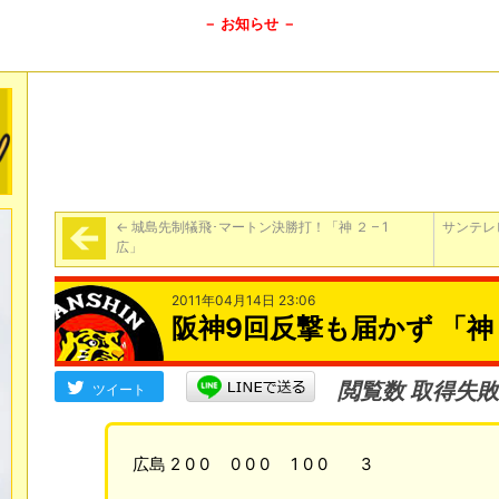
－ お知らせ －
←
城島先制犠飛･マートン決勝打！「神 ２ – 1
サンテレ
広」
2011年04月14日 23:06
阪神9回反撃も届かず 「神 １
閲覧数 取得失敗
ツイート
広島 2 0 0 0 0 0 1 0 0 3