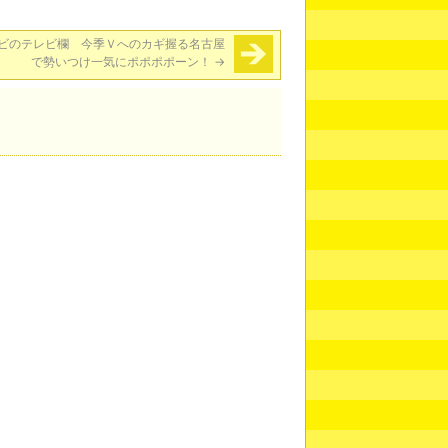
ビのテレビ欄 今季Ｖへのカギ握る名古屋
で勢いつけ一気にポポポポーン！
→