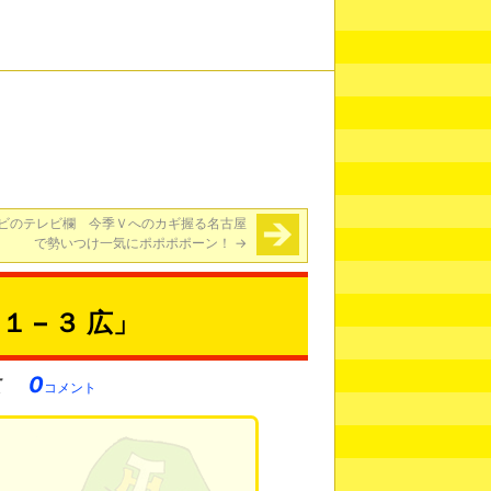
ビのテレビ欄 今季Ｖへのカギ握る名古屋
で勢いつけ一気にポポポポーン！
→
 – ３ 広」
0
コメント