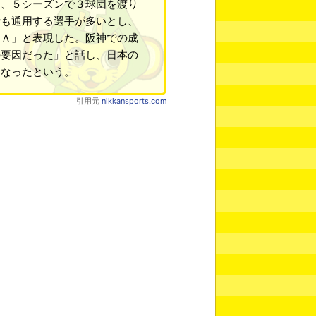
ら、５シーズンで３球団を渡り
でも通用する選手が多いとし、
４Ａ」と表現した。阪神での成
の要因だった」と話し、日本の
になったという。
引用元
nikkansports.com