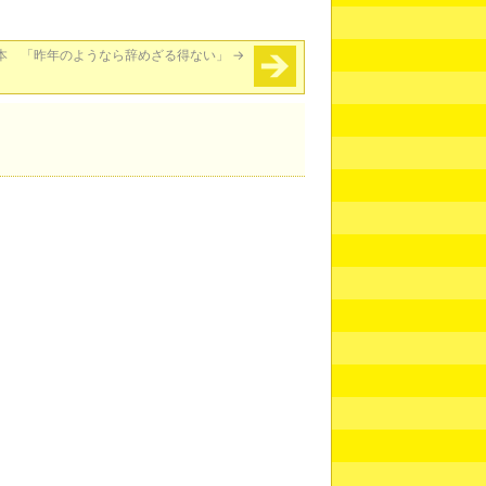
本 「昨年のようなら辞めざる得ない」
→