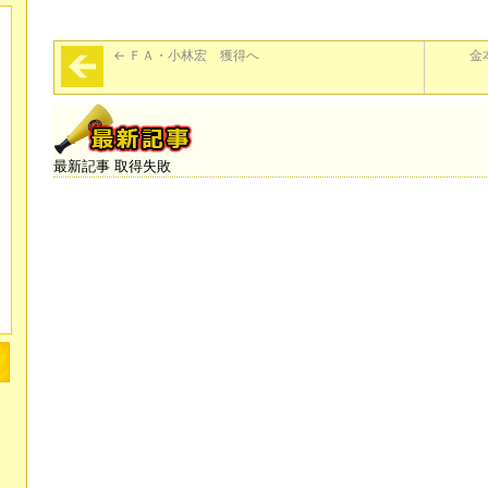
←
ＦＡ・小林宏 獲得へ
金
最新記事 取得失敗