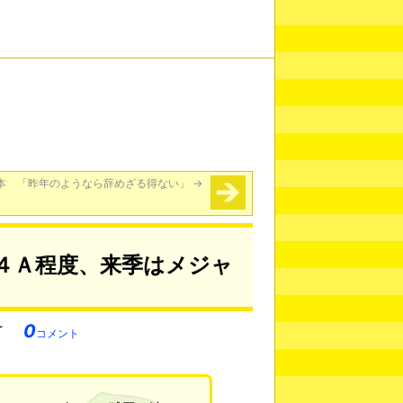
本 「昨年のようなら辞めざる得ない」
→
４Ａ程度、来季はメジャ
0
コメント