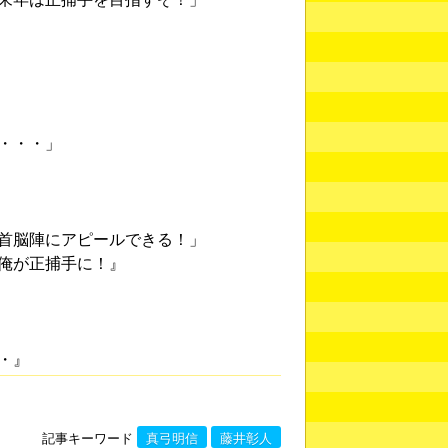
・・・」
首脳陣にアピールできる！」
俺が正捕手に！』
・』
記事キーワード
真弓明信
藤井彰人