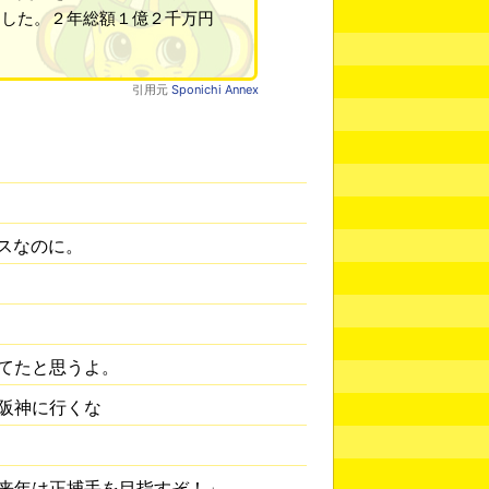
明した。２年総額１億２千万円
引用元
Sponichi Annex
ンスなのに。
てたと思うよ。
阪神に行くな
来年は正捕手を目指すぞ！」