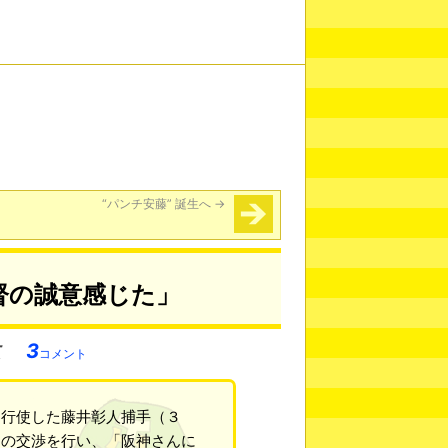
“パンチ安藤” 誕生へ
→
督の誠意感じた」
3
コメント
行使した藤井彰人捕手（３
目の交渉を行い、「阪神さんに