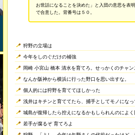
お世話になることを決めた」と入団の意思を表
で合意した。背番号は５０。
狩野の立場は
今年をしのぐだけの補強
岡崎 小宮山 橋本 清水を育てろ。せっかくのチャ
なんか阪神から横浜に行った野口を思い出すな。
個人的には狩野を育ててほしかった
浅井はキチンと育ててたら、捕手としてモノになっ
城島が復帰したら控えになるかもしられんのによく
若手が腐るぞ 育てろよ
狩野 「よし、今年は矢野さんの代役だったけど、