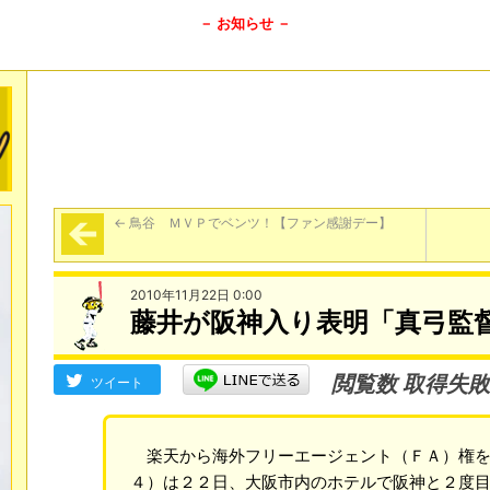
－ お知らせ －
←
鳥谷 ＭＶＰでベンツ！【ファン感謝デー】
2010年11月22日 0:00
藤井が阪神入り表明「真弓監
閲覧数 取得失敗
ツイート
楽天から海外フリーエージェント（ＦＡ）権を
４）は２２日、大阪市内のホテルで阪神と２度