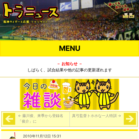
MENU
－ お知らせ －
しばらく、試合結果や他の記事の更新遅れます
←
藤川俊、来季から登録名
真弓監督トホホな一人特訓
→
「俊介」に
2010年11月12日 15:31