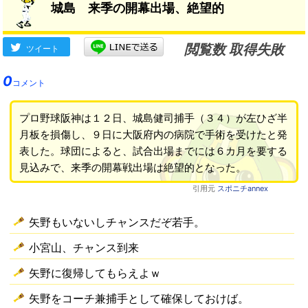
城島 来季の開幕出場、絶望的
閲覧数 取得失敗
ツイート
0
コメント
プロ野球阪神は１２日、城島健司捕手（３４）が左ひざ半
月板を損傷し、９日に大阪府内の病院で手術を受けたと発
表した。球団によると、試合出場までには６カ月を要する
見込みで、来季の開幕戦出場は絶望的となった。
引用元
スポニチannex
矢野もいないしチャンスだぞ若手。
小宮山、チャンス到来
矢野に復帰してもらえよｗ
矢野をコーチ兼捕手として確保しておけば。