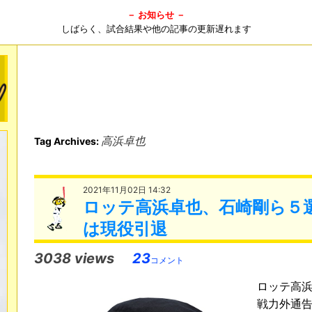
－ お知らせ －
しばらく、試合結果や他の記事の更新遅れます
高浜卓也
Tag Archives:
2021年11月02日 14:32
ロッテ高浜卓也、石崎剛ら５
は現役引退
3038 views
23
コメント
ロッテ高
戦力外通