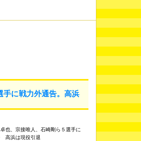
選手に戦力外通告。高浜
浜卓也、宗接唯人、石崎剛ら５選手に
告 高浜は現役引退