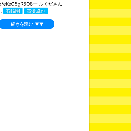
t.co/eKeO5gR5O8— ふくださん
..
石崎剛
高浜卓也
続きを読む
▼▼