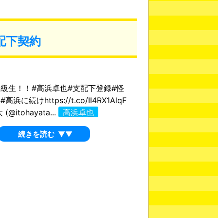
配下契約
級生！！#高浜卓也#支配下登録#怪
浜に続けhttps://t.co/II4RX1AlqF
@itohayata...
高浜卓也
続きを読む
▼▼