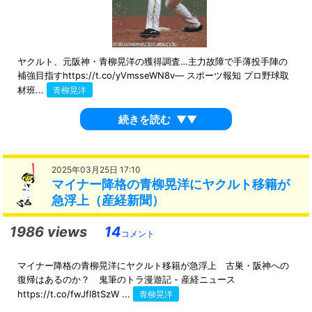
ヤクルト、元阪神・青柳晃洋の獲得調査…主力故障で手薄投手陣の
補強目指すhttps://t.co/yVmsseWN8v— スポーツ報知 プロ野球取
材班...
青柳晃洋
続きを読む
▼▼
2025年03月25日 17:10
マイナー降格の青柳晃洋にヤクルト移籍が
急浮上（産経新聞）
1986 views
14
コメント
マイナー降格の青柳晃洋にヤクルト移籍が急浮上 古巣・阪神への
復帰はあるのか？ 鬼筆のトラ漫遊記 - 産経ニュース
https://t.co/fwJfl8tSzW ...
青柳晃洋