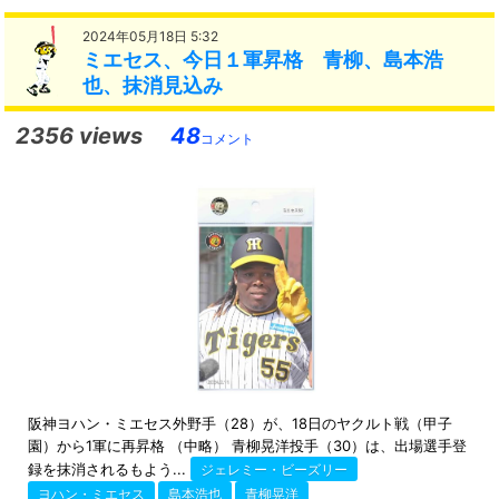
2024年05月18日 5:32
ミエセス、今日１軍昇格 青柳、島本浩
也、抹消見込み
2356 views
48
コメント
阪神ヨハン・ミエセス外野手（28）が、18日のヤクルト戦（甲子
園）から1軍に再昇格 （中略） 青柳晃洋投手（30）は、出場選手登
録を抹消されるもよう...
ジェレミー・ビーズリー
ヨハン・ミエセス
島本浩也
青柳晃洋