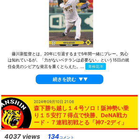
藤川新監督とは、20年に引退するまで5年間一緒にプレー。気心
は知れているが、「力がないベテランは必要ない」という15日の就
任会見のシビアな発言を重くとらえた。...
青柳晃洋
続きを読む
▼▼
2024年09月10日 21:06
森下勝ち越し１４号ソロ！阪神勢い乗
り１５安打７得点で快勝、DeNA戦カ
ード・７連戦初戦とる「神7-2ディ」
4037 views
134
コメント