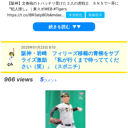
【阪神】文春砲のトバッチリ受けた２人の虎戦士 ＳＮＳで一斉に
〝犯人捜し〟｜東スポWEB #Tigers
https://t.co/lBR3atpBOb&mdas...
木浪聖也
青柳晃洋
続きを読む
▼▼
2025年01月23日 8:10
阪神・岩崎 フィリーズ移籍の青柳をサプ
ライズ激励 「私が行くまで待っててくだ
さい（笑）」（スポニチ）
966 views
5
コメント