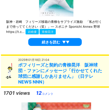
阪神・岩崎 フィリーズ移籍の青柳をサプライズ激励 「私が行く
まで待っててください（笑）」― スポニチ Sponichi Annex 野球
https://t.c...
岩崎優
青柳晃洋
続きを読む
▼▼
2025年01月18日 21:04
ポフィリーズと契約の青柳晃洋 阪神球
団・ファンにメッセージ「行かせてくれた
球団に感謝しかありません」（日テレ
NEWS NNN）
1701 views
12
コメント