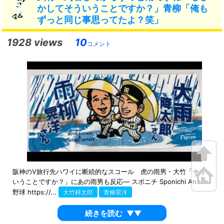
かしてそういうことですか？」青柳「俺も
ずっと同じ事思ってたよ？笑」
1928 views
10
コメント
阪神のV旅行先ハワイに断続的なスコール 虎の雨男・大竹「そう
いうことですか？」にあの雨男も反応― スポニチ Sponichi Annex
野球 https://...
大竹耕太郎
青柳晃洋
続きを読む
▼▼