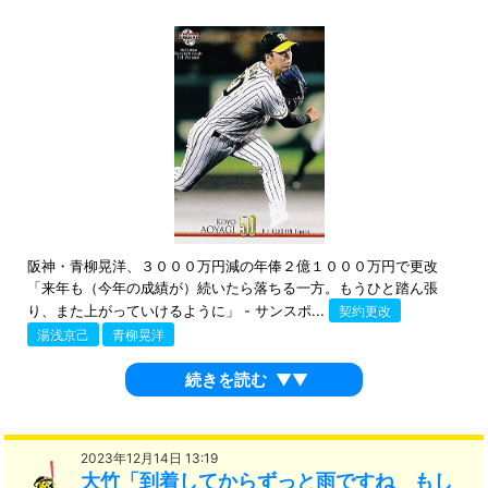
阪神・青柳晃洋、３０００万円減の年俸２億１０００万円で更改
「来年も（今年の成績が）続いたら落ちる一方。もうひと踏ん張
り、また上がっていけるように」 - サンスポ...
契約更改
湯浅京己
青柳晃洋
続きを読む
▼▼
2023年12月14日 13:19
大竹「到着してからずっと雨ですね もし