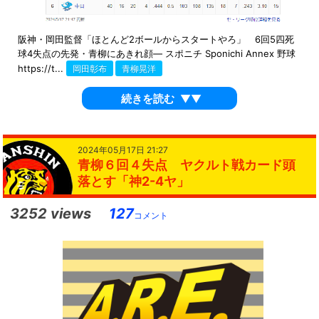
阪神・岡田監督「ほとんど2ボールからスタートやろ」 6回5四死
球4失点の先発・青柳にあきれ顔― スポニチ Sponichi Annex 野球
https://t...
岡田彰布
青柳晃洋
続きを読む
▼▼
2024年05月17日 21:27
青柳６回４失点 ヤクルト戦カード頭
落とす「神2-4ヤ」
3252 views
127
コメント