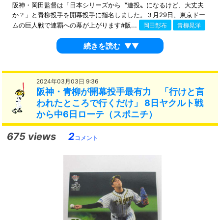
阪神・岡田監督は「日本シリーズから〝連投〟になるけど、大丈夫
か？」と青柳投手を開幕投手に指名しました。３月29日、東京ドー
ムの巨人戦で連覇への幕が上がります#阪...
岡田彰布
青柳晃洋
続きを読む
▼▼
2024年03月03日 9:36
阪神・青柳が開幕投手最有力 「行けと言
われたところで行くだけ」 8日ヤクルト戦
から中6日ローテ（スポニチ）
675 views
2
コメント