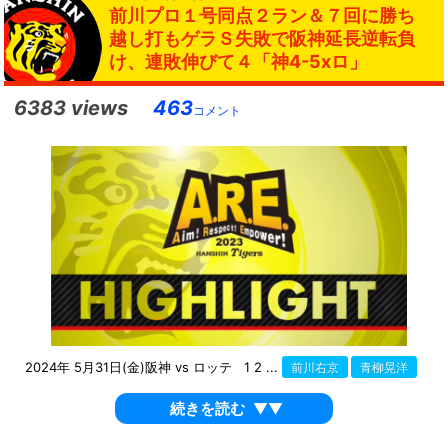
前川プロ１号同点２ラン＆７回に勝ち
越し打もゲラＳ失敗で阪神延長逆転負
け、連敗伸びて４「神4-5xロ」
6383 views
463
コメント
2024年 5月31日(金)阪神 vs ロッテ 1 2 ...
前川右京
青柳晃洋
続きを読む
▼▼