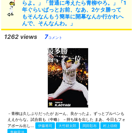
らよ。」「普通に考えたら青柳やろ。」「1
年ぐらいぱっとお前、なあ、2ケタ勝って
もそんなんもう簡単に開幕なんか行かれへ
んで、そんなんわ。」
1262 views
7
コメント
－青柳は久しぶりだったが おーん、良かったよ。ずっとブルペンも
ええからな。試合前も（中略） －持ち味を出した まあ、今日もフォ
アボール出し...
伊藤将司
大竹耕太郎
岡田彰布
村上頌樹
青柳晃洋