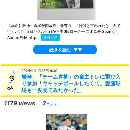
【本命】阪神・青柳が開幕投手最有力 「行けと言われたところで
行くだけ」 8日ヤクルト戦から中6日ローテ― スポニチ Sponichi
Annex 野球 http...
青柳晃洋
続きを読む
▼▼
2024年01月23日 9:30
岩崎、「チーム青柳」の自主トレに飛び入
り参加「キャッチボールしたくて。愛鷹球
場も一度見てみたかった」
1179 views
2
コメント