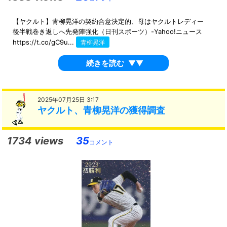
【ヤクルト】青柳晃洋の契約合意決定的、母はヤクルトレディー
後半戦巻き返しへ先発陣強化（日刊スポーツ）-Yahoo!ニュース
https://t.co/gC9u...
青柳晃洋
続きを読む
▼▼
2025年07月25日 3:17
ヤクルト、青柳晃洋の獲得調査
1734 views
35
コメント