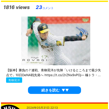
1816 views
23
コメント
【阪神】勝負の７連戦、青柳晃洋が先陣「いけるところまで最少失
点で」10日DeNA戦先発へ https://t.co/2rZNx9vPOj— 極トラ・...
青柳晃洋
続きを読む
▼▼
2024年05月31日 22:13