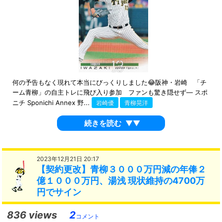
何の予告もなく現れて本当にびっくりしました😂阪神・岩崎 「チ
ーム青柳」の自主トレに飛び入り参加 ファンも驚き隠せず― スポ
ニチ Sponichi Annex 野...
岩崎優
青柳晃洋
続きを読む
▼▼
2023年12月21日 20:17
【契約更改】青柳３０００万円減の年俸２
億１０００万円、湯浅 現状維持の4700万
円でサイン
836 views
2
コメント