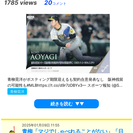
1785 views
20
コメント
青柳晃洋がポスティング期限迎えるも契約合意発表なし 阪神残留
の可能性も#MLBhttps://t.co/d9r7zDBYv3— スポーツ報知 (@S...
青柳晃洋
続きを読む
▼▼
2025年01月09日 11:55
青柳「マジでしゃべれることがない」「日