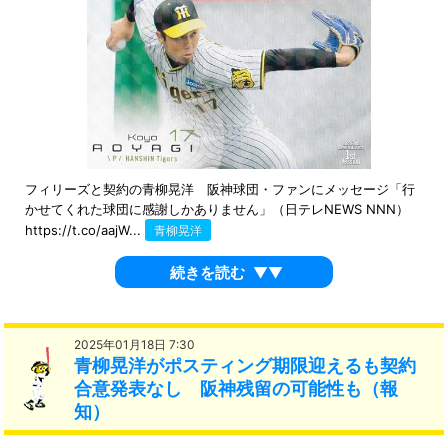
フィリーズと契約の青柳晃洋 阪神球団・ファンにメッセージ「行
かせてくれた球団に感謝しかありません」（日テレNEWS NNN）
https://t.co/aajW...
青柳晃洋
続きを読む
▼▼
2025年01月18日 7:30
青柳晃洋がポスティング期限迎えるも契約
合意発表なし 阪神残留の可能性も（報
知）