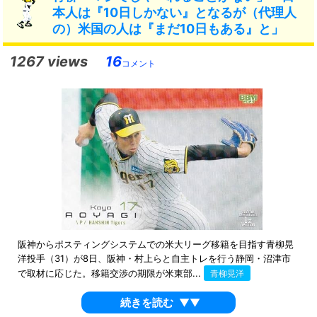
本人は『10日しかない』となるが（代理人
の）米国の人は『まだ10日もある』と」
1267 views
16
コメント
阪神からポスティングシステムでの米大リーグ移籍を目指す青柳晃
洋投手（31）が8日、阪神・村上らと自主トレを行う静岡・沼津市
で取材に応じた。移籍交渉の期限が米東部...
青柳晃洋
続きを読む
▼▼