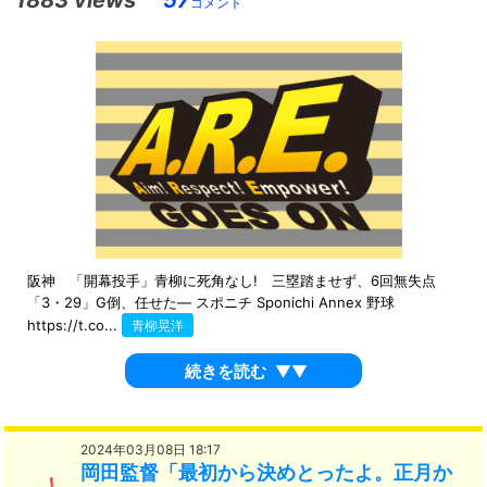
1883 views
57
コメント
阪神 「開幕投手」青柳に死角なし! 三塁踏ませず、6回無失点
「3・29」G倒、任せた― スポニチ Sponichi Annex 野球
https://t.co...
青柳晃洋
続きを読む
▼▼
2024年03月08日 18:17
岡田監督「最初から決めとったよ。正月か