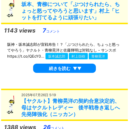
坂本、青柳について「ぶつけられたら、ち
ょっと怒ってやろうと思います」村上「ヒ
ットを打てるように頑張りたい」
1143 views
7
コメント
阪神・坂本誠志郎が宣戦布告！？「ぶつけられたら、ちょっと怒っ
てやろう」ヤクルト・青柳晃洋と佐藤輝明は対戦なし - サンスポ
https://t.co/QEcY0...
坂本誠志郎
村上頌樹
青柳晃洋
続きを読む
▼▼
2025年07月26日 5:19
【ヤクルト】青柳晃洋の契約合意決定的、
母はヤクルトレディー 後半戦巻き返しへ
先発陣強化（ニッカン）
1388 views
26
コメント