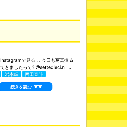
nstagramで見る . . 今日も写真撮る
ましたって? @settedieci.n ...
岩本輝
西田直斗
続きを読む
▼▼