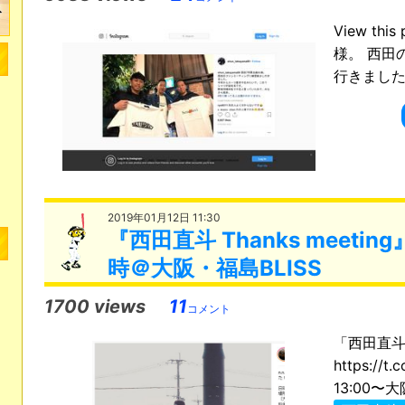
View thi
様。 西田
行きました.
2019年01月12日 11:30
『西田直斗 Thanks meet
時＠大阪・福島BLISS
1700 views
11
コメント
「西田直斗 T
https://
13:00〜大