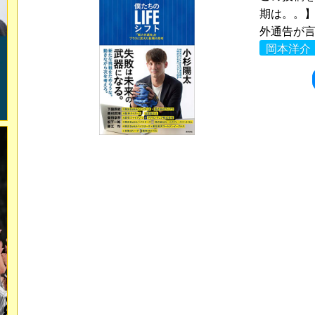
期は。。】
外通告が言
岡本洋介