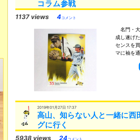
コラム参戦
1137 views
4
コメント
名門・大
成し遂げた
センスを買
マに袖を通し
2019年01月27日 17:37
高山、知らない人と一緒に西
グに行く
5938 views
24
コメント