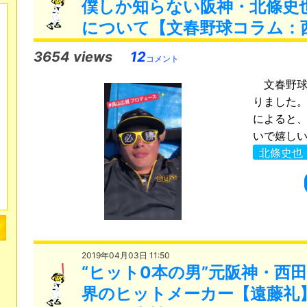
僕しか知らない阪神・北條史
について【文春野球コラム：
3654 views
12
コメント
文春野球
りました
によると
いで嬉しい
北條史也
2019年04月03日 11:50
“ヒット0本の男”元阪神・西
界のヒットメーカー【遠藤礼