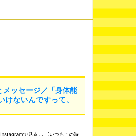
とメッセージ／「身体能
いけないんですって、
nstagramで見る . . 【いつもこの時