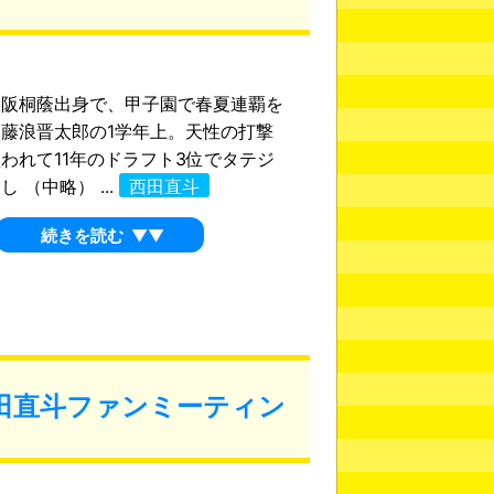
阪桐蔭出身で、甲子園で春夏連覇を
藤浪晋太郎の1学年上。天性の打撃
われて11年のドラフト3位でタテジ
 （中略） ...
西田直斗
続きを読む
▼▼
田直斗ファンミーティン