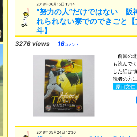
2019年06月15日 13:14
“努力の人”だけではない 阪
れられない寮でのできごと【
斗】
3276 views
16
コメント
前回の北
も読んで
した話は“
読者の方に
原口文仁
2019年05月24日 12:30