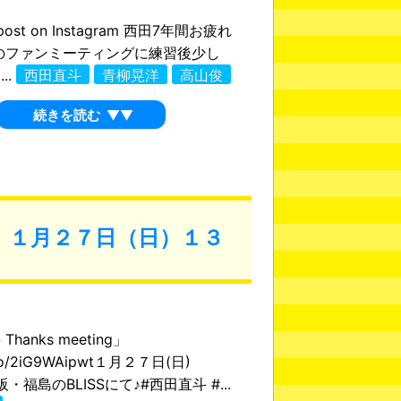
s post on Instagram 西田7年間お疲れ
のファンミーティングに練習後少し
..
西田直斗
青柳晃洋
高山俊
続きを読む
▼▼
ing』１月２７日（日）１３
hanks meeting」
t.co/2iG9WAipwt１月２７日(日)
阪・福島のBLISSにて♪#西田直斗 #...