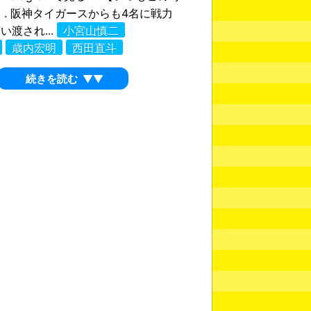
 . 阪神タイガースからも4名に戦力
い渡され...
小宮山慎二
歳内宏明
西田直斗
続きを読む
▼▼