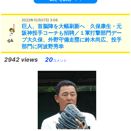
2022年10月07日 3:06
巨人、首脳陣を大幅刷新へ 久保康生・元
阪神投手コーチも招聘／１軍打撃部門デー
ブ大久保、外野守備走塁に鈴木尚広、投手
部門に阿波野秀幸
2942 views
20
コメント