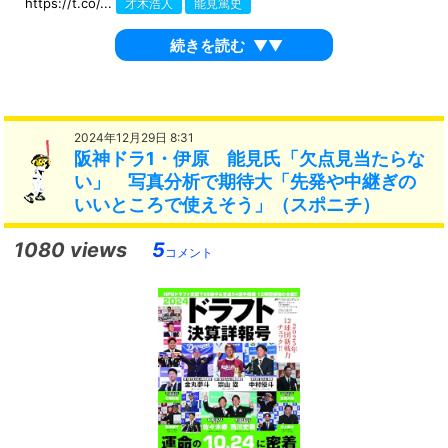
https://t.co/...
才木浩人
能見篤史
続きを読む
▼▼
2024年12月29日 8:31
阪神ドラ1・伊原 能見氏「欠点見当たらな
い」 写真分析で期待大「先発や中継ぎの
いいところで使えそう」（スポニチ）
1080 views
5
コメント