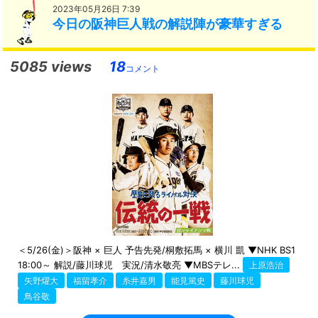
2023年05月26日 7:39
今日の阪神巨人戦の解説陣が豪華すぎる
5085 views
18
コメント
＜5/26(金)＞阪神 × 巨人 予告先発/桐敷拓馬 × 横川 凱 ▼NHK BS1
18:00～ 解説/藤川球児 実況/清水敬亮 ▼MBSテレ...
上原浩治
矢野燿大
福留孝介
糸井嘉男
能見篤史
藤川球児
鳥谷敬