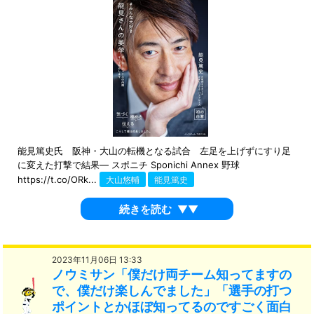
能見篤史氏 阪神・大山の転機となる試合 左足を上げずにすり足
に変えた打撃で結果― スポニチ Sponichi Annex 野球
https://t.co/ORk...
大山悠輔
能見篤史
続きを読む
▼▼
2023年11月06日 13:33
ノウミサン「僕だけ両チーム知ってますの
で、僕だけ楽しんでました」「選手の打つ
ポイントとかほぼ知ってるのですごく面白