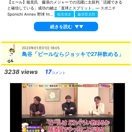
【エール】能見氏 藤浪のメジャーでの活躍に太鼓判「活躍できる
と確信している」成功の鍵は「直球とスプリット」― スポニチ
Sponichi Annex 野球 ht...
能見篤史
藤浪晋太郎
続きを読む
▼▼
2023年01月01日 18:05
鳥谷「ビールならジョッキで27杯飲める」
3238 views
17
コメント