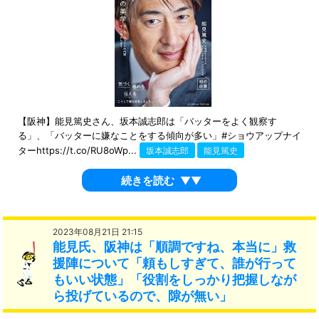
【阪神】能見篤史さん、坂本誠志郎は「バッターをよく観察す
る」、「バッターに嫌なことをする傾向が多い」#ショウアップナイ
ターhttps://t.co/RU8oWp...
坂本誠志郎
能見篤史
続きを読む
▼▼
2023年08月21日 21:15
能見氏、阪神は「順調ですね、本当に」救
援陣について「頼もしすぎて、誰が行って
もいい状態」「役割をしっかり把握しなが
ら投げているので、隙が無い」