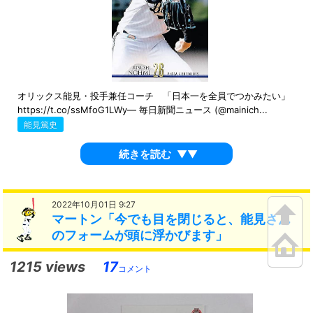
オリックス能見・投手兼任コーチ 「日本一を全員でつかみたい」
https://t.co/ssMfoG1LWy— 毎日新聞ニュース (@mainich...
能見篤史
続きを読む
▼▼
2022年10月01日 9:27
マートン「今でも目を閉じると、能見さん
のフォームが頭に浮かびます」
1215 views
17
コメント