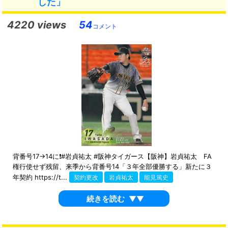
した」
4220 views
54
コメント
背番号17→14に❗️#岩貞祐太 #阪神タイガース【阪神】岩貞祐太 FA
権行使せず残留、来季から背番号14「３年全部優勝する」新たに３
年契約 https://t...
契約更改
岩貞祐太
能見篤史
続きを読む
▼▼