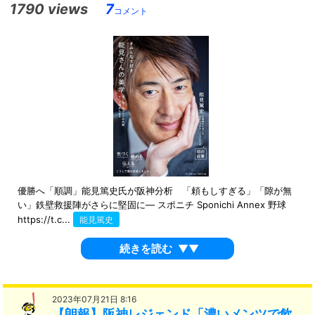
1790 views
7
コメント
優勝へ「順調」能見篤史氏が阪神分析 「頼もしすぎる」「隙が無
い」鉄壁救援陣がさらに堅固に― スポニチ Sponichi Annex 野球
https://t.c...
能見篤史
続きを読む
▼▼
2023年07月21日 8:16
【朗報】阪神レジェンド「濃いメンツで飲