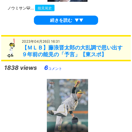
ノウミサン🐯...
能見篤史
続きを読む
▼▼
2023年04月26日 16:31
【ＭＬＢ】藤浪晋太郎の大乱調で思い出す
９年前の能見の「予言」【東スポ】
1838 views
6
コメント