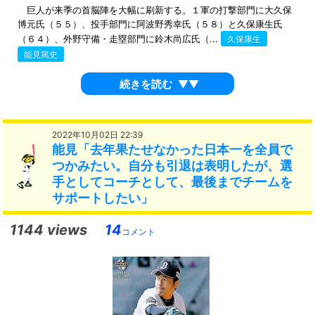
巨人が来季の首脳陣を大幅に刷新する。１軍の打撃部門に大久保
博元氏（５５）、投手部門に阿波野秀幸氏（５８）と久保康生氏
（６４）、外野守備・走塁部門に鈴木尚広氏（...
久保康生
能見篤史
続きを読む
▼▼
2022年10月02日 22:39
能見「去年果たせなかった日本一を全員で
つかみたい。自分も引退は表明したが、選
手としてコーチとして、最後までチームを
サポートしたい」
1144 views
14
コメント