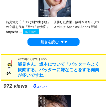
能見篤史氏「CSは別の生き物」 優勝した古巣・阪神＆オリックス
の立場を代弁「待つ方は大変」― スポニチ Sponichi Annex 野球
https://t....
能見篤史
続きを読む
▼▼
2023年09月21日 9:55
能見さん、坂本について「バッターをよく
観察する。バッターに嫌なことをする傾向
が多いですね」
972 views
6
コメント