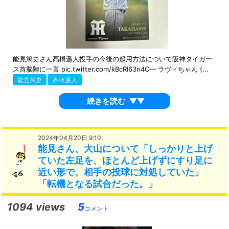
能見篤史さん髙橋遥人投手の今後の起用方法について阪神タイガー
ス首脳陣に一言 pic.twitter.com/kBcRI63n4C— ラヴィちゃん (...
能見篤史
高橋遥人
続きを読む
▼▼
2024年04月20日 9:10
能見さん、大山について「しっかりと上げ
ていた左足を、ほとんど上げずにすり足に
近い形で、相手の投球に対処していた」
「転機となる試合だった。」
1094 views
5
コメント