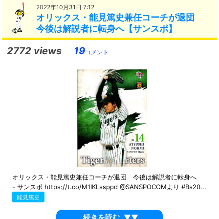
2022年10月31日 7:12
オリックス・能見篤史兼任コーチが退団
今後は解説者に転身へ【サンスポ】
2772 views
19
コメント
オリックス・能見篤史兼任コーチが退団 今後は解説者に転身へ
- サンスポ https://t.co/M1lKLssppd @SANSPOCOMより #Bs20...
能見篤史
続きを読む
▼▼