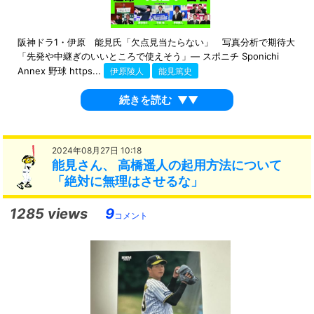
阪神ドラ1・伊原 能見氏「欠点見当たらない」 写真分析で期待大
「先発や中継ぎのいいところで使えそう」― スポニチ Sponichi
Annex 野球 https...
伊原陵人
能見篤史
続きを読む
▼▼
2024年08月27日 10:18
能見さん、 高橋遥人の起用方法について
「絶対に無理はさせるな」
1285 views
9
コメント