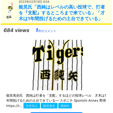
2023年02月19日 9:54
能見氏「西純はレベルの高い投球で、打者
を『支配』するところまで来ている」「才
木は1年間投げるための土台できている」
684 views
1
件のコメント
能見篤史氏 西純は打者を「支配」するほどの投球レベル 才木は1
年間投げるための土台できている― スポニチ Sponichi Annex 野球
https://t...
才木浩人
能見篤史
西純矢