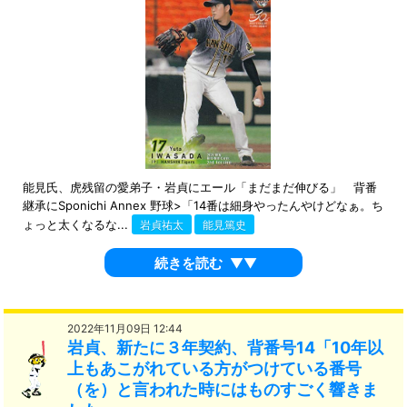
能見氏、虎残留の愛弟子・岩貞にエール「まだまだ伸びる」 背番
継承にSponichi Annex 野球>「14番は細身やったんやけどなぁ。ち
ょっと太くなるな...
岩貞祐太
能見篤史
続きを読む
▼▼
2022年11月09日 12:44
岩貞、新たに３年契約、背番号14「10年以
上もあこがれている方がつけている番号
（を）と言われた時にはものすごく響きま