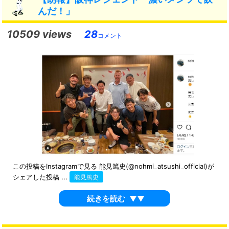
んだ！」
10509 views
28
コメント
この投稿をInstagramで見る 能見篤史(@nohmi_atsushi_official)が
シェアした投稿 ...
能見篤史
続きを読む
▼▼