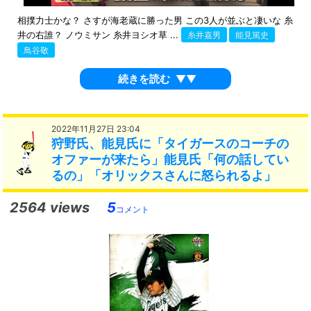
相撲力士かな？ さすが海老蔵に勝った男 この3人が並ぶと凄いな 糸
井の右誰？ ノウミサン 糸井ヨシオ草 ...
糸井嘉男
能見篤史
鳥谷敬
続きを読む
▼▼
2022年11月27日 23:04
狩野氏、能見氏に「タイガースのコーチの
オファーが来たら」能見氏「何の話してい
るの」「オリックスさんに怒られるよ」
2564 views
5
コメント