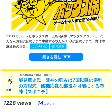
18:00 サンテレビボックス席 広島×阪神（マツダスタジアム） そ
んなんお前試合終了まで中継するやんか！ ◇試合終了まで、野球中
継延長の場合...
サンテレビ
能見篤史
続きを読む
▼▼
2023年04月06日 10:06
能見篤史氏 阪神の強みは7回以降の勝利
の方程式 臨機応変な継投を可能にする布
陣【スポニチ】
1228 views
14
コメント