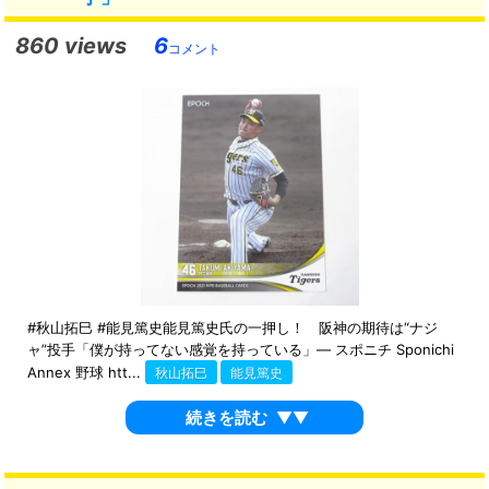
860 views
6
コメント
#秋山拓巳 #能見篤史能見篤史氏の一押し！ 阪神の期待は“ナジ
ャ”投手「僕が持ってない感覚を持っている」― スポニチ Sponichi
Annex 野球 htt...
秋山拓巳
能見篤史
続きを読む
▼▼