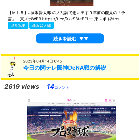
【ＭＬＢ】#藤浪晋太郎 の大乱調で思い出す９年前の能見の「予
言」｜東スポWEB https://t.co/XkkS3teFFL— 東スポ (@tos...
能見篤史
藤浪晋太郎
続きを読む
▼▼
2023年04月14日 6:45
今日の関テレ阪神DeNA戦の解説
2619 views
14
コメント