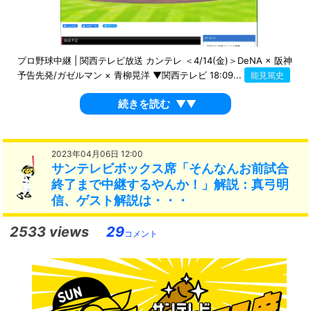
プロ野球中継 | 関西テレビ放送 カンテレ ＜4/14(金)＞DeNA × 阪神
予告先発/ガゼルマン × 青柳晃洋 ▼関西テレビ 18:09...
能見篤史
続きを読む
▼▼
2023年04月06日 12:00
サンテレビボックス席「そんなんお前試合
終了まで中継するやんか！」解説：真弓明
信、ゲスト解説は・・・
2533 views
29
コメント