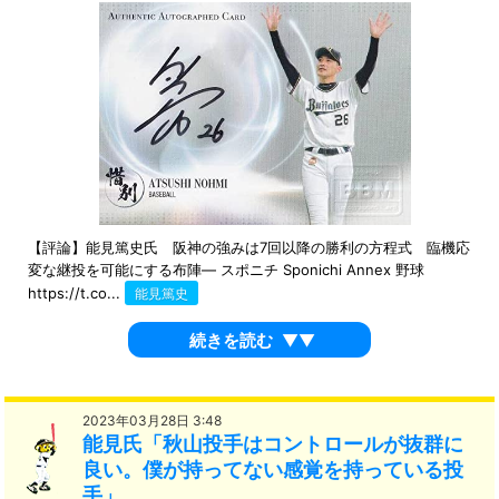
【評論】能見篤史氏 阪神の強みは7回以降の勝利の方程式 臨機応
変な継投を可能にする布陣― スポニチ Sponichi Annex 野球
https://t.co...
能見篤史
続きを読む
▼▼
2023年03月28日 3:48
能見氏「秋山投手はコントロールが抜群に
良い。僕が持ってない感覚を持っている投
手」