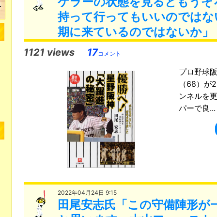
ケラーの状態を見るともうそ
持って行ってもいいのではな
期に来ているのではないか」
1121 views
17
コメント
プロ野球阪
（68）が
ンネルを更
パーで良..
2022年04月24日 9:15
田尾安志氏「この守備陣形が