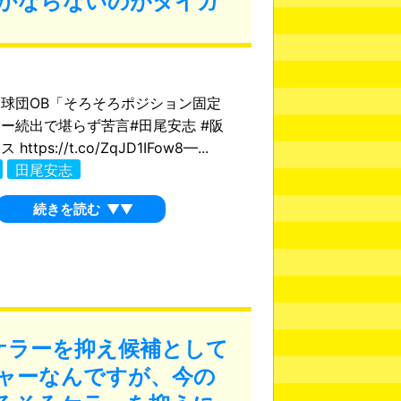
かならないのがタイガ
球団OB「そろそろポジション固定
ー続出で堪らず苦言#田尾安志 #阪
ttps://t.co/ZqJD1IFow8—...
田尾安志
続きを読む
▼▼
ケラーを抑え候補として
ャーなんですが、今の