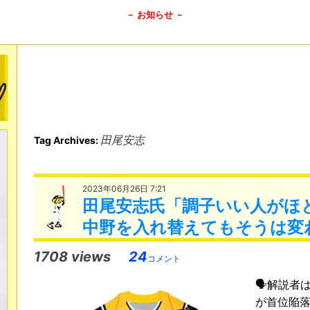
－ お知らせ －
田尾安志
Tag Archives:
2023年06月26日 7:21
田尾安志氏「調子いい人がほ
中野を入れ替えてもそうは変
1708 views
24
コメント
🗣解説者
が首位陥落