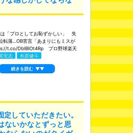
備は「プロとしてお恥ずかしい」 失
位転落...OB苦言「あまりにもミスが
s://t.co/DblBIOt4Rp プロ野球楽天
尾安志
糸原健斗
続きを読む
▼▼
固定していただきたい。
はないかなとずっと思