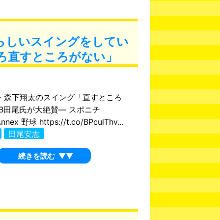
らしいスイングをしてい
ろ直すところがない」
・森下翔太のスイング「直すところ
B田尾氏が大絶賛― スポニチ
nnex 野球 https://t.co/BPculThv...
田尾安志
続きを読む
▼▼