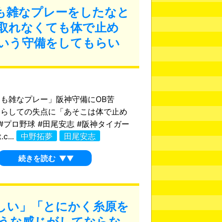
も雑なプレーをしたなと
取れなくても体で止め
いう守備をしてもらい
も雑なプレー」阪神守備にOB苦
逸らしての失点に「あそこは体で止め
」#プロ野球 #田尾安志 #阪神タイガー
.c...
中野拓夢
田尾安志
続きを読む
▼▼
しい」「とにかく糸原を
うな感じがしてならな