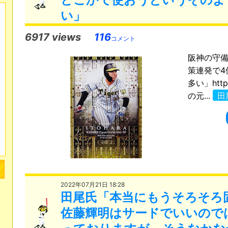
い」
6917 views
116
コメント
阪神の守
策連発で4
多い」http
の元...
田
2022年07月21日 18:28
田尾氏「本当にもうそろそろ
佐藤輝明はサードでいいので