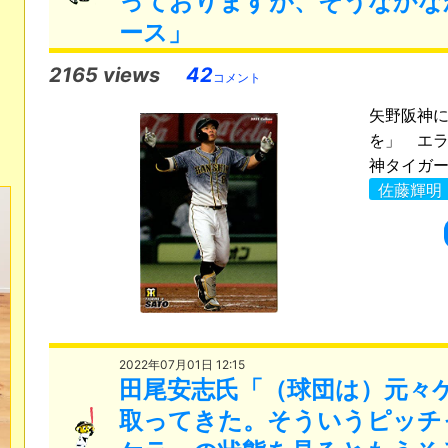
っておりますが、そうなかな
ース」
2165 views
42
コメント
矢野阪神に
を」 エラ
神タイガース h
佐藤輝明
2022年07月01日 12:15
田尾安志氏「（球団は）元々
取ってきた。そういうピッチ