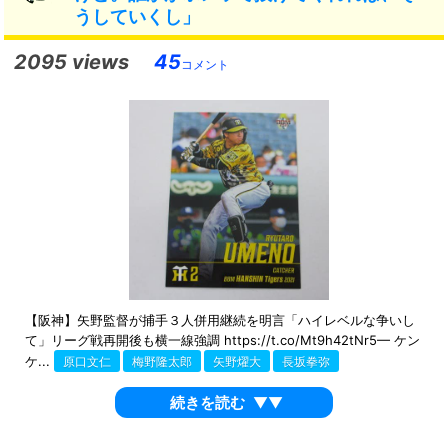
うしていくし」
2095 views
45
コメント
【阪神】矢野監督が捕手３人併用継続を明言「ハイレベルな争いし
て」リーグ戦再開後も横一線強調 https://t.co/Mt9h42tNr5— ケン
ケ...
原口文仁
梅野隆太郎
矢野燿大
長坂拳弥
続きを読む
▼▼