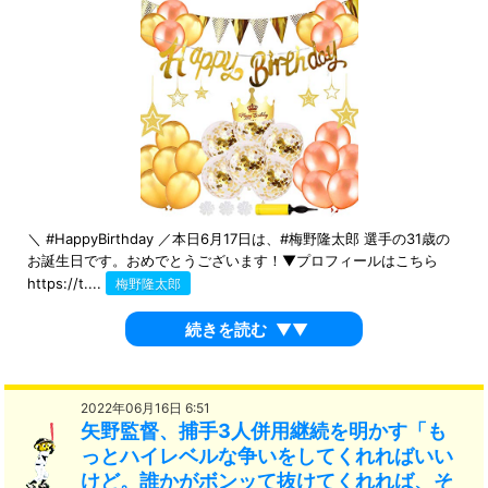
＼ #HappyBirthday ／本日6月17日は、#梅野隆太郎 選手の31歳の
お誕生日です。おめでとうございます！▼プロフィールはこちら
https://t....
梅野隆太郎
続きを読む
▼▼
2022年06月16日 6:51
矢野監督、捕手3人併用継続を明かす「も
っとハイレベルな争いをしてくれればいい
けど。誰かがボンッて抜けてくれれば、そ