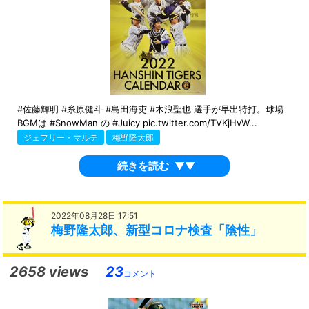
#佐藤輝明 #糸原健斗 #島田海吏 #木浪聖也 選手が早出特打。球場
BGMは #SnowMan の #Juicy pic.twitter.com/TVKjHvW...
ジェフリー・マルテ
梅野隆太郎
続きを読む
▼▼
2022年08月28日 17:51
梅野隆太郎、新型コロナ検査「陰性」
2658 views
23
コメント