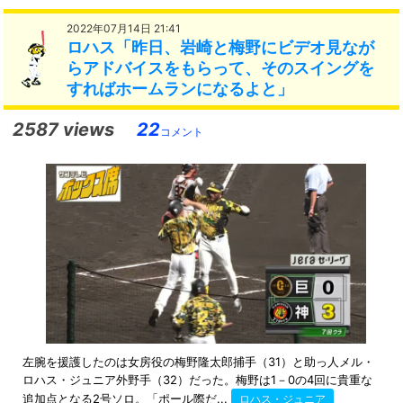
2022年07月14日 21:41
ロハス「昨日、岩崎と梅野にビデオ見なが
らアドバイスをもらって、そのスイングを
すればホームランになるよと」
2587 views
22
コメント
左腕を援護したのは女房役の梅野隆太郎捕手（31）と助っ人メル・
ロハス・ジュニア外野手（32）だった。梅野は1－0の4回に貴重な
追加点となる2号ソロ。「ポール際だ...
ロハス・ジュニア