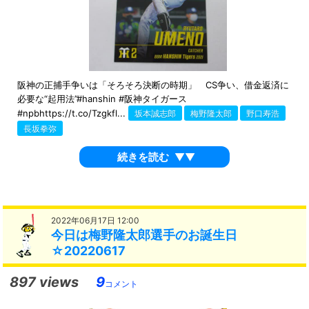
阪神の正捕手争いは「そろそろ決断の時期」 CS争い、借金返済に
必要な“起用法”#hanshin #阪神タイガース
#npbhttps://t.co/Tzgkfl...
坂本誠志郎
梅野隆太郎
野口寿浩
長坂拳弥
続きを読む
▼▼
2022年06月17日 12:00
今日は梅野隆太郎選手のお誕生日
☆20220617
897 views
9
コメント