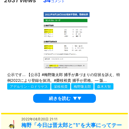
2631 views
34
コメント
公示です... 【公示】#梅野隆太郎 捕手が鼻づまりの症状を訴え、特
例2022により登録を抹消。#榮枝裕貴 捕手が昇格。— 阪...
アデルリン・ロドリゲス
栄枝裕貴
梅野隆太郎
森木大智
続きを読む
▼▼
2022年08月20日 21:11
梅野「今日は晋太郎と“1”を大事にってテー