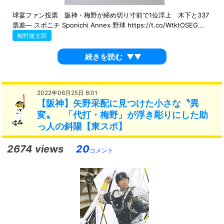
球宴ファン投票 阪神・梅野が締め切り寸前で1位浮上 木下と337
票差― スポニチ Sponichi Annex 野球 https://t.co/WtktOSEG...
梅野隆太郎
続きを読む
▼▼
2022年06月25日 8:01
【阪神】矢野采配に見つけた小さな〝異
変〟 「代打・梅野」が浮き彫りにした助
っ人の斜陽【東スポ】
2674 views
20
コメント