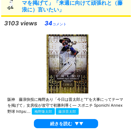
マを掲げて」「来週に向けて頑張れと（藤
浪に）言いたい」
3103 views
34
コメント
阪神 藤浪快投に梅野あり「今日は晋太郎と“1”を大事にってテーマ
を掲げて」女房役が攻守で初勝利導く― スポニチ Sponichi Annex
野球 https:...
梅野隆太郎
藤浪晋太郎
続きを読む
▼▼