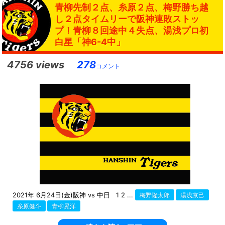
青柳先制２点、糸原２点、梅野勝ち越
し２点タイムリーで阪神連敗ストッ
プ！青柳８回途中４失点、湯浅プロ初
白星「神6-4中」
4756 views
278
コメント
2021年 6月24日(金)阪神 vs 中日 1 2 ...
梅野隆太郎
湯浅京己
糸原健斗
青柳晃洋