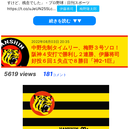
すけど、残念でした」 - プロ野球 : 日刊スポーツ
https://t.co/uJeUN255Lc...
伊藤将司
梅野隆太郎
続きを読む
▼▼
2022年08月03日 20:35
中野先制タイムリー、梅野３号ソロ！
阪神４安打で勝利し２連勝、伊藤将司
好投６回１失点で８勝目「神2-1巨」
5619 views
181
コメント