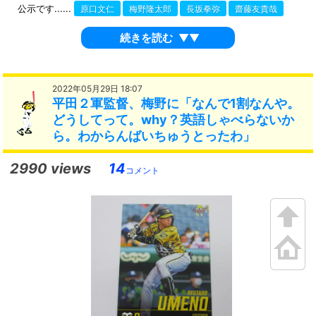
公示です......
原口文仁
梅野隆太郎
長坂拳弥
齋藤友貴哉
続きを読む
▼▼
2022年05月29日 18:07
平田２軍監督、梅野に「なんで1割なんや。
どうしてって。why？英語しゃべらないか
ら。わからんばいちゅうとったわ」
2990 views
14
コメント