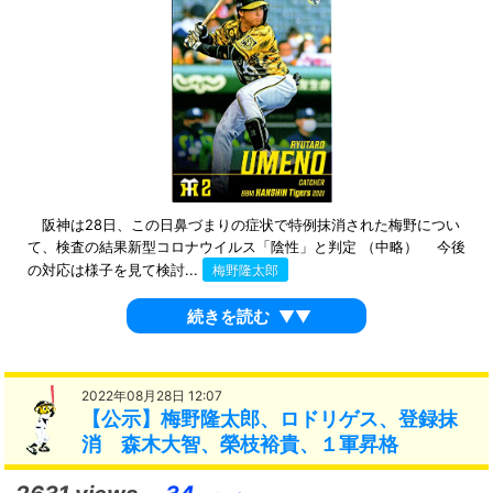
阪神は28日、この日鼻づまりの症状で特例抹消された梅野につい
て、検査の結果新型コロナウイルス「陰性」と判定 （中略） 今後
の対応は様子を見て検討...
梅野隆太郎
続きを読む
▼▼
2022年08月28日 12:07
【公示】梅野隆太郎、ロドリゲス、登録抹
消 森木大智、榮枝裕貴、１軍昇格