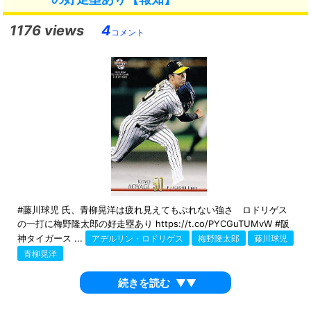
1176 views
4
コメント
#藤川球児 氏、青柳晃洋は疲れ見えてもぶれない強さ ロドリゲス
の一打に梅野隆太郎の好走塁あり https://t.co/PYCGuTUMvW #阪
神タイガース ...
アデルリン・ロドリゲス
梅野隆太郎
藤川球児
青柳晃洋
続きを読む
▼▼