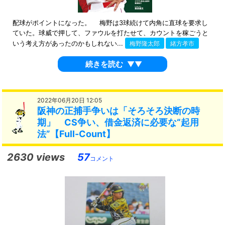
配球がポイントになった。 梅野は3球続けて内角に直球を要求し
ていた。球威で押して、ファウルを打たせて、カウントを稼ごうと
いう考え方があったのかもしれない...
梅野隆太郎
緒方孝市
続きを読む
▼▼
2022年06月20日 12:05
阪神の正捕手争いは「そろそろ決断の時
期」 CS争い、借金返済に必要な“起用
法”【Full-Count】
2630 views
57
コメント