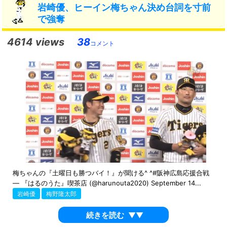
岩崎優、ヒーイン梅ちゃん決め台詞を寸前
で強奪
4614 views
38
コメント
梅ちゃんの『土曜日も勝つバイ！』が聞ける^ ^#阪神広島応援合戦
— 『はるのうた』喫茶店 (@harunouta2020) September 14...
岩崎優
梅野隆太郎
続きを読む
▼▼