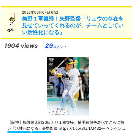
2022年06月07日 6:52
梅野１軍復帰！矢野監督「リュウの存在を
見せていってくれるのが、チームとしてい
い活性化になる」
1904 views
29
コメント
【阪神】梅野隆太郎20日ぶり１軍復帰、捕手陣競争激化でさらに勢
い「活性化になる」矢野監督 https://t.co/SfZl1Af432— ケンケン...