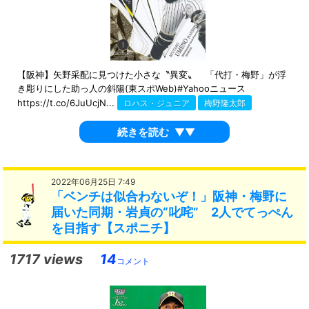
【阪神】矢野采配に見つけた小さな〝異変〟 「代打・梅野」が浮
き彫りにした助っ人の斜陽(東スポWeb)#Yahooニュース
https://t.co/6JuUcjN...
ロハス・ジュニア
梅野隆太郎
続きを読む
▼▼
2022年06月25日 7:49
「ベンチは似合わないぞ！」阪神・梅野に
届いた同期・岩貞の“叱咤” 2人でてっぺん
を目指す【スポニチ】
1717 views
14
コメント