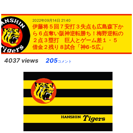
2022年09月14日 21:40
伊藤将５回７安打３失点も広島森下か
ら６点奪い阪神逆転勝ち！梅野逆転の
２点３塁打 巨人とゲーム差１・５
借金２残り８試合「神6-5広」
4037 views
205
コメント