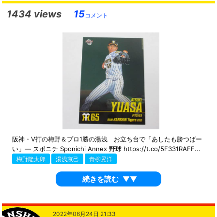
1434 views
15
コメント
阪神・V打の梅野＆プロ1勝の湯浅 お立ち台で「あしたも勝つばー
い」― スポニチ Sponichi Annex 野球 https://t.co/5F331RAFF...
梅野隆太郎
湯浅京己
青柳晃洋
続きを読む
▼▼
2022年06月24日 21:33