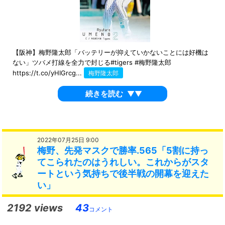
【阪神】梅野隆太郎「バッテリーが抑えていかないことには好機は
ない」ツバメ打線を全力で封じる#tigers #梅野隆太郎
https://t.co/yHIGrcg...
梅野隆太郎
続きを読む
▼▼
2022年07月25日 9:00
梅野、先発マスクで勝率.565「5割に持っ
てこられたのはうれしい。これからがスタ
ートという気持ちで後半戦の開幕を迎えた
い」
2192 views
43
コメント