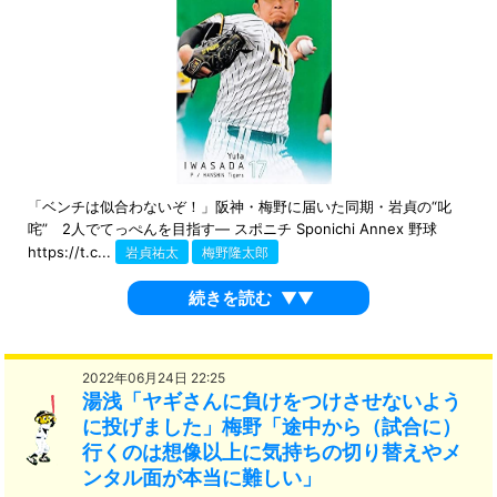
「ベンチは似合わないぞ！」阪神・梅野に届いた同期・岩貞の“叱
咤” 2人でてっぺんを目指す― スポニチ Sponichi Annex 野球
https://t.c...
岩貞祐太
梅野隆太郎
続きを読む
▼▼
2022年06月24日 22:25
湯浅「ヤギさんに負けをつけさせないよう
に投げました」梅野「途中から（試合に）
行くのは想像以上に気持ちの切り替えやメ
ンタル面が本当に難しい」