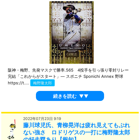
阪神・梅野、先発マスクで勝率.565 4投手を引っ張り零封リレー
完結「これからがスタート」― スポニチ Sponichi Annex 野球
https://t....
梅野隆太郎
続きを読む
▼▼
2022年07月23日 9:19
藤川球児氏、青柳晃洋は疲れ見えてもぶれ
ない強さ ロドリゲスの一打に梅野隆太郎
の好走塁あり【報知】