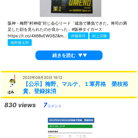
阪神・梅野“村神様”封じ会心リード「緩急で勝負できた。将司の満
足した顔を見られたのが良かった」#阪神タイガース
https://t.co/4X6BxEWG8Z&m...
伊藤将司
村上宗隆
梅野隆太郎
続きを読む
▼▼
2022年08月30日 16:12
【公示】梅野、マルテ、１軍昇格 榮枝裕
貴、登録抹消
830 views
7
コメント