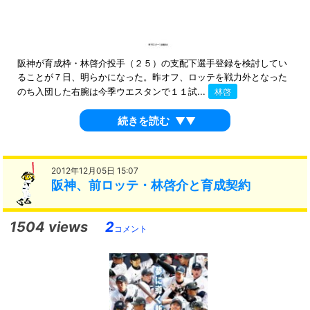
阪神が育成枠・林啓介投手（２５）の支配下選手登録を検討してい
ることが７日、明らかになった。昨オフ、ロッテを戦力外となった
のち入団した右腕は今季ウエスタンで１１試...
林啓
続きを読む
▼▼
2012年12月05日 15:07
阪神、前ロッテ・林啓介と育成契約
1504 views
2
コメント