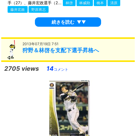
手（27）、藤井宏政選手（2...
林啓
林威助
橋本
清原
藤井宏政
野原将志
続きを読む
▼▼
2013年07月19日 7:51
狩野＆林啓を支配下選手昇格へ
2705 views
14
コメント