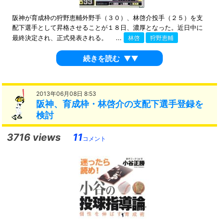
阪神が育成枠の狩野恵輔外野手（３０）、林啓介投手（２５）を支
配下選手として昇格させることが１８日、濃厚となった。近日中に
最終決定され、正式発表される。 ...
林啓
狩野恵輔
続きを読む
▼▼
2013年06月08日 8:53
阪神、育成枠・林啓介の支配下選手登録を
検討
3716 views
11
コメント