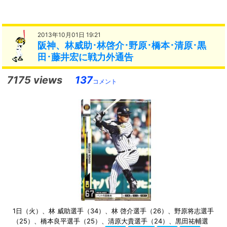
2013年10月01日 19:21
阪神、林威助･林啓介･野原･橋本･清原･黒
田･藤井宏に戦力外通告
7175 views
137
コメント
1日（火）、林 威助選手（34）、林 啓介選手（26）、野原将志選手
（25）、橋本良平選手（25）、清原大貴選手（24）、黒田祐輔選