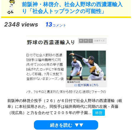
前阪神・林啓介、社会人野球の西濃運輸入
り「社会人トップランクの可能性」
2348 views
13
コメント
前阪神の林啓介投手（２６）が６日付で社会人野球の西濃運輸（岐
阜）に本社採用された。同投手は福井商時代に同期の左腕・斉藤
（現広島）と力を合わせて２００５年の甲子園...
林啓
続きを読む
▼▼