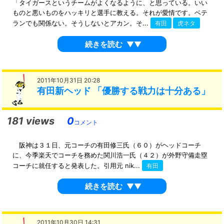
「タイガースというチームがよくなるように、と思っている。いい
ものと悪いものをハッキリと選手に教える。それが愛情です。ベテ
ランでも関係ない。そうしないとアカン。そ...
有田
虎ネタ
続きを読む
▼▼
2011年10月31日 20:28
有田新ヘッド 「優勝する戦力は十分ある」
181 views
0
コメント
阪神は３１日、元コーチの有田修三氏（６０）がヘッドコーチ
に、今季楽天でコーチを務めた関川浩一氏（４２）が外野守備走塁
コーチに就任すると発表した。引用元 nik...
有田
続きを読む
▼▼
2011年10月30日 14:31