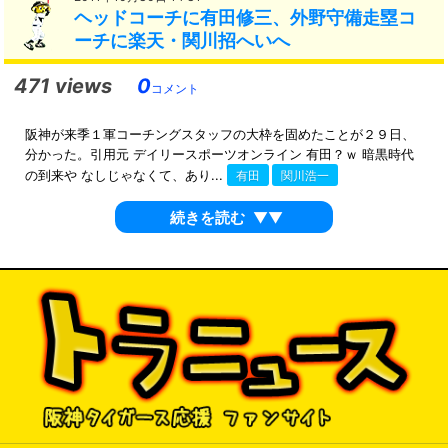
ヘッドコーチに有田修三、外野守備走塁コ
ーチに楽天・関川招へいへ
471 views
0
コメント
阪神が来季１軍コーチングスタッフの大枠を固めたことが２９日、
分かった。引用元 デイリースポーツオンライン 有田？ｗ 暗黒時代
の到来や なしじゃなくて、あり...
有田
関川浩一
続きを読む
▼▼