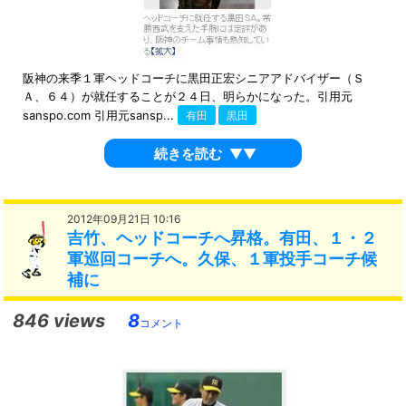
阪神の来季１軍ヘッドコーチに黒田正宏シニアアドバイザー（Ｓ
Ａ、６４）が就任することが２４日、明らかになった。引用元
sanspo.com 引用元sansp...
有田
黒田
続きを読む
▼▼
2012年09月21日 10:16
吉竹、ヘッドコーチへ昇格。有田、１・２
軍巡回コーチへ。久保、１軍投手コーチ候
補に
846 views
8
コメント