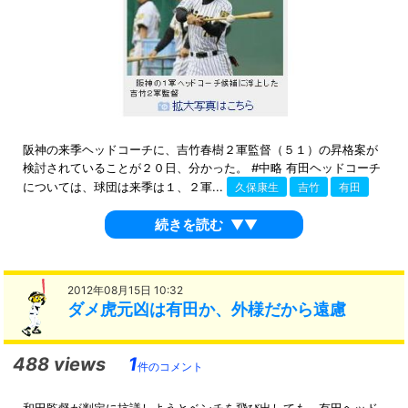
阪神の来季ヘッドコーチに、吉竹春樹２軍監督（５１）の昇格案が
検討されていることが２０日、分かった。 #中略 有田ヘッドコーチ
については、球団は来季は１、２軍...
久保康生
吉竹
有田
続きを読む
▼▼
2012年08月15日 10:32
ダメ虎元凶は有田か、外様だから遠慮
488 views
1
件のコメント