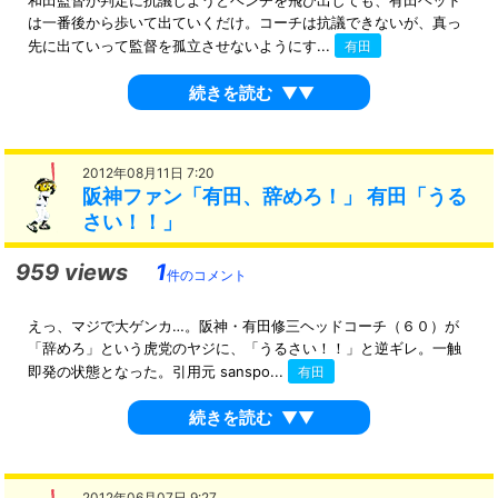
和田監督が判定に抗議しようとベンチを飛び出しても、有田ヘッド
は一番後から歩いて出ていくだけ。コーチは抗議できないが、真っ
先に出ていって監督を孤立させないようにす...
有田
続きを読む
▼▼
2012年08月11日 7:20
阪神ファン「有田、辞めろ！」 有田「うる
さい！！」
959 views
1
件のコメント
えっ、マジで大ゲンカ…。阪神・有田修三ヘッドコーチ（６０）が
「辞めろ」という虎党のヤジに、「うるさい！！」と逆ギレ。一触
即発の状態となった。引用元 sanspo...
有田
続きを読む
▼▼
2012年06月07日 9:27