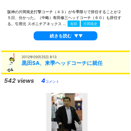
阪神の片岡篤史打撃コーチ（４３）が今季限りで辞任することが２
５日、分かった。（中略）有田修三ヘッドコーチ（６０）も辞任す
る。引用元 スポニチアネックス ...
有田
片岡篤史
続きを読む
▼▼
2012年09月25日 8:13
黒田SA、来季ヘッドコーチに就任
542 views
4
コメント