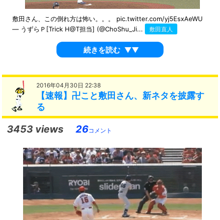
敷田さん、この倒れ方は怖い。。。 pic.twitter.com/yj5EsxAeWU
— うずらＰ[Trick H@T担当] (@ChoShu_Ji...
敷田直人
続きを読む
▼▼
2016年04月30日 22:38
【速報】卍こと敷田さん、新ネタを披露す
る
3453 views
26
コメント