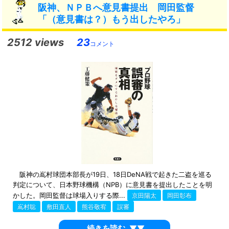
阪神、ＮＰＢへ意見書提出 岡田監督
「（意見書は？）もう出したやろ」
2512 views
23
コメント
阪神の嶌村球団本部長が19日、18日DeNA戦で起きた二盗を巡る
判定について、日本野球機構（NPB）に意見書を提出したことを明
かした。岡田監督は球場入りする際...
京田陽太
岡田彰布
嶌村聡
敷田直人
熊谷敬宥
誤審
続きを読む
▼▼