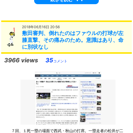
2018年06月16日 20:56
敷田審判、倒れたのはファウルの打球が左
膝直撃、その痛みのため。意識はあり、命
に別状なし
3966 views
35
コメント
７回、１死一塁の場面で西武・秋山の打席。一塁走者の松井が二