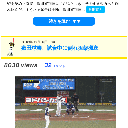
盗を決めた直後、敷田審判員は足がふらつき、そのまま後方へと倒
れ込んだ。すぐさま試合は中断。敷田審判員...
敷田直人
続きを読む
▼▼
2018年06月16日 17:41
敷田球審、試合中に倒れ担架搬送
8030 views
32
コメント