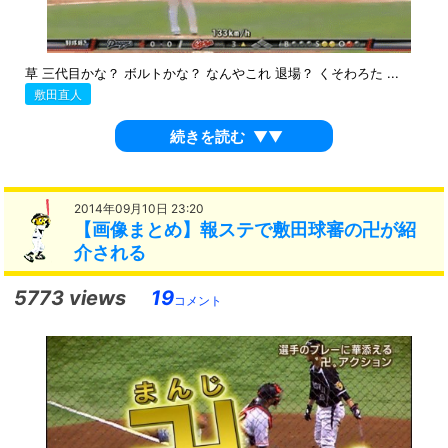
草 三代目かな？ ボルトかな？ なんやこれ 退場？ くそわろた ...
敷田直人
続きを読む
▼▼
2014年09月10日 23:20
【画像まとめ】報ステで敷田球審の卍が紹
介される
5773 views
19
コメント