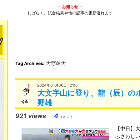
－ お知らせ －
しばらく、試合結果や他の記事の更新遅れます
大野雄大
Tag Archives:
2024年01月06日 12:00
大文字山に登り、龍（辰）の
野雄
921 views
4
コメント
【中日】
ふさわし