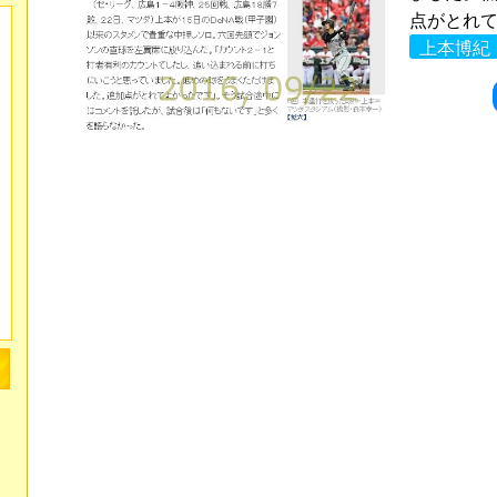
点がとれて
上本博紀