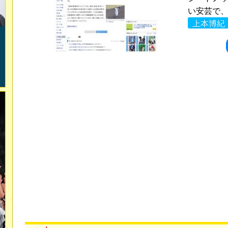
い安芸で、
上本博紀