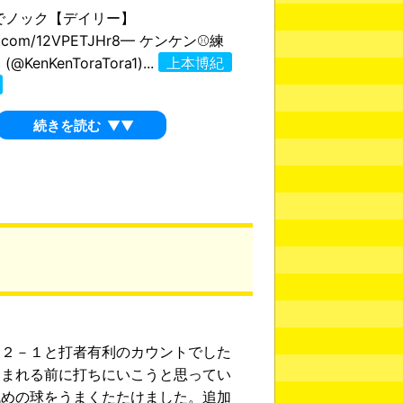
でノック【デイリー】
ter.com/12VPETJHr8— ケンケン⚾練
KenKenToraTora1)...
上本博紀
続きを読む
▼▼
ト２－１と打者有利のカウントでした
込まれる前に打ちにいこうと思ってい
低めの球をうまくたたけました。追加