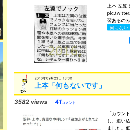
上本 左翼
pic.twit
習あるのみ (@
何もない
2016年09月23日 13:30
上本「何もないです」
3582 views
41
コメント
「カウン
し、追い
ました。