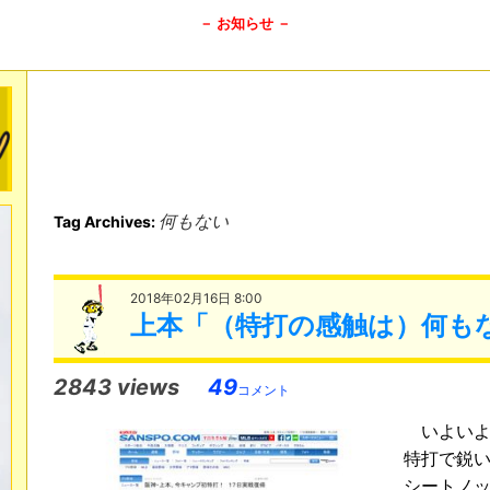
－ お知らせ －
何もない
Tag Archives:
2018年02月16日 8:00
上本「（特打の感触は）何も
2843 views
49
コメント
いよいよ
特打で鋭
シートノ