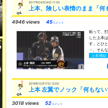
2017年04月24日 11:30
上本、険しい表情のまま「何
4946 views
45
コメント
粘って、
した上本
す」とひ
－。そんな
上本博紀
2016年10月17日 12:00
上本 左翼でノック「何もない
3018 views
52
コメント