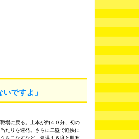
ないですよ」
戦場に戻る。上本が約４０分、初の
い当たりを連発。さらに二塁で軽快に
ックをこなすなど、気温１６度と肌寒