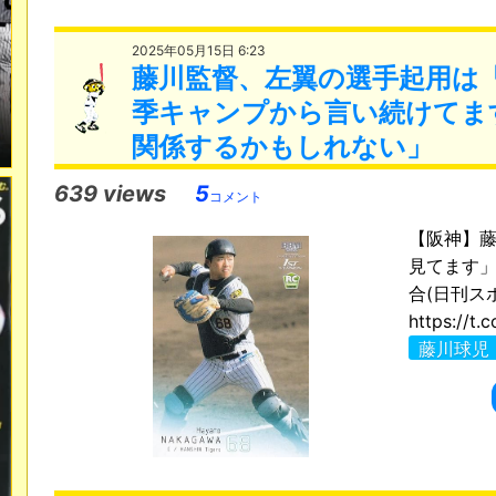
2025年05月15日 6:23
藤川監督、左翼の選手起用は
季キャンプから言い続けてま
関係するかもしれない」
639 views
5
コメント
【阪神】
見てます
合(日刊スポ
https://t.
藤川球児