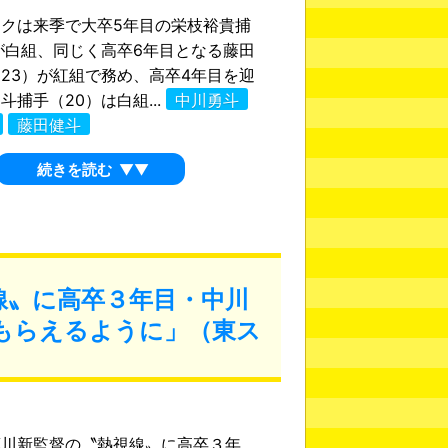
クは来季で大卒5年目の栄枝裕貴捕
が白組、同じく高卒6年目となる藤田
23）が紅組で務め、高卒4年目を迎
斗捕手（20）は白組...
中川勇斗
藤田健斗
続きを読む
▼▼
線〟に高卒３年目・中川
もらえるように」（東ス
藤川新監督の〝熱視線〟に高卒３年