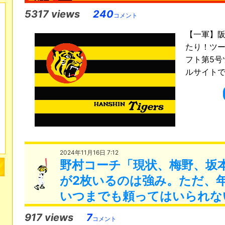
5317 views
240
コメント
【一軍】阪
たり！ツー
フト第5号
ルサイトで実
2024年11月16日 7:12
野村コーチ「現状、梅野、坂
が2枚いるのは強み。ただ、
いつまでも頼ってはいられな
917 views
7
コメント