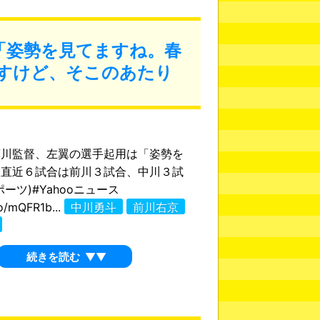
「姿勢を見てますね。春
すけど、そこのあたり
藤川監督、左翼の選手起用は「姿勢を
」直近６試合は前川３試合、中川３試
ーツ)#Yahooニュース
co/mQFR1b...
中川勇斗
前川右京
続きを読む
▼▼