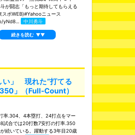
勇斗が闘志「もっと期待してもらえる
スポWEB)#Yahooニュース
co/yNd8...
中川勇斗
続きを読む
▼▼
しい」 現れた“打てる
0」（Full-Count）
率.304、4本塁打、24打点をマー
8試合では20打数7安打の打率.350
が続いている。躍動する3年目20歳