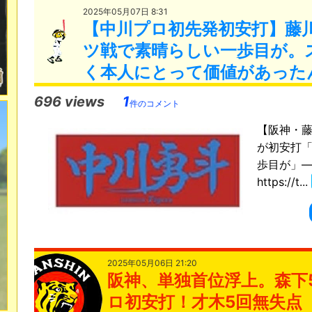
2025年05月07日 8:31
【中川プロ初先発初安打】藤
ツ戦で素晴らしい一歩目が。
く本人にとって価値があった
696 views
1
件のコメント
【阪神・
が初安打
歩目が」― ス
https://t...
2025年05月06日 21:20
阪神、単独首位浮上。森下
ロ初安打！才木5回無失点「