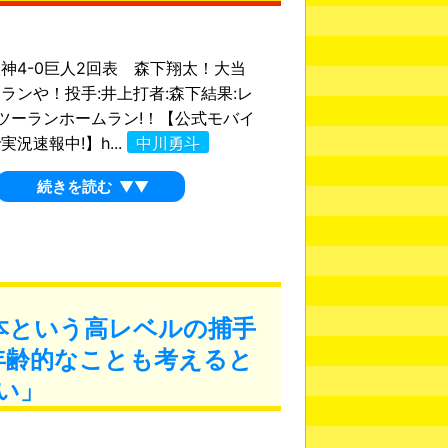
神4-0巨人2回表 森下翔太！大当
ランや！投手:井上打者:森下結果:レ
ツーランホームラン!！【公式モバイ
況速報中!】h...
中川勇斗
続きを読む
▼▼
本という高レベルの捕手
年齢的なことも考えると
い」