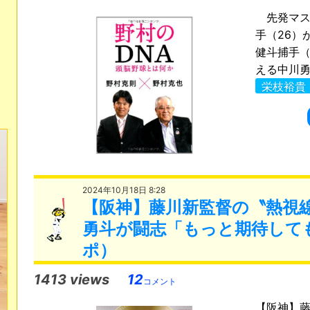
先発マス
手（26）
健斗捕手（
える中川勇
栄枝裕貴
2024年10月18日 8:28
【阪神】藤川新監督の〝熱視
勇斗が闘志「もっと期待して
ポ）
1413 views
12
コメント
【阪神】