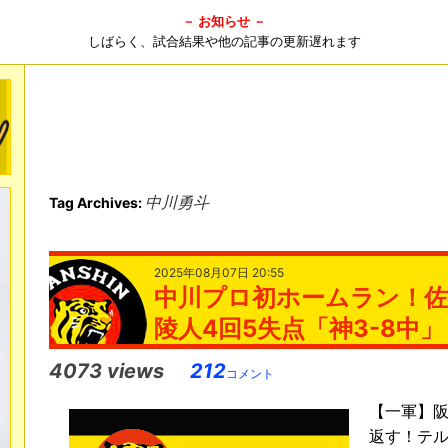
－ お知らせ －
しばらく、試合結果や他の記事の更新遅れます
中川勇斗
Tag Archives:
2025年08月07日 20:55
中川プロ初ホームラン！佐
陵人4回5失点「神3-8中」
4073 views
212
コメント
【一軍】阪
返す！テル