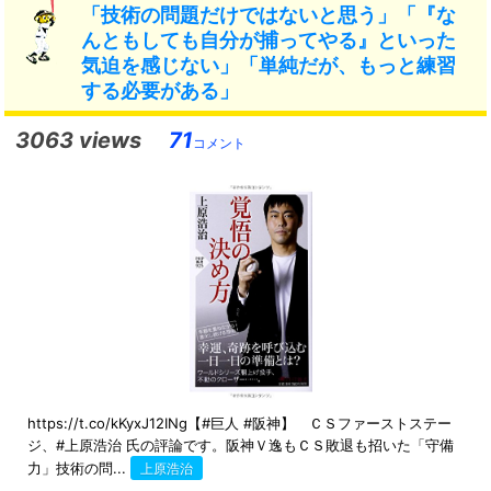
「技術の問題だけではないと思う」「『な
んともしても自分が捕ってやる』といった
気迫を感じない」「単純だが、もっと練習
する必要がある」
3063 views
71
コメント
https://t.co/kKyxJ12INg【#巨人 #阪神】 ＣＳファーストステー
ジ、#上原浩治 氏の評論です。阪神Ｖ逸もＣＳ敗退も招いた「守備
力」技術の問...
上原浩治