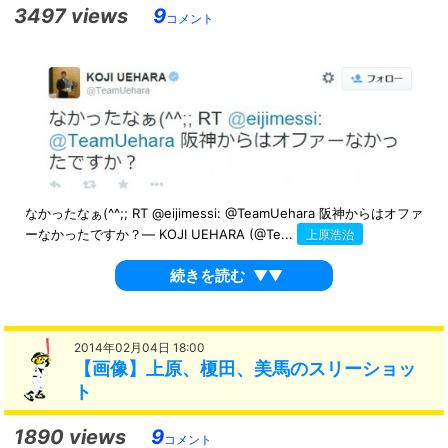
3497 views
9
コメント
なかったなぁ(^^;; RT @eijimessi: @TeamUehara 阪神からはオファ
ーなかったですか？— KOJI UEHARA (@Te...
上原浩治
続きを読む
▼▼
2014年02月04日 18:00
【画像】上原、榎田、美馬のスリーショッ
ト
1890 views
9
コメント