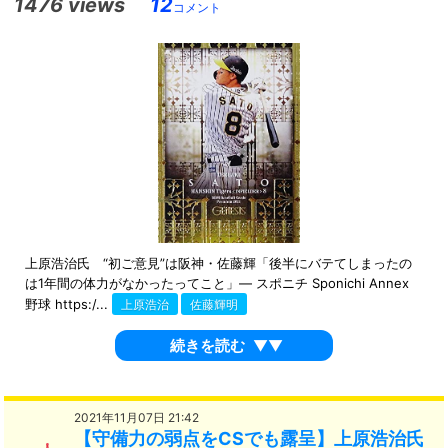
1476 views
12
コメント
上原浩治氏 “初ご意見”は阪神・佐藤輝「後半にバテてしまったの
は1年間の体力がなかったってこと」― スポニチ Sponichi Annex
野球 https:/...
上原浩治
佐藤輝明
続きを読む
▼▼
2021年11月07日 21:42
【守備力の弱点をCSでも露呈】上原浩治氏