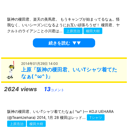
阪神の榎田君、楽天の美馬君。 もうキャンプが始まってるなぁ。怪
我なく、いいシーズンになるようにお互い頑張ろうぜ！ 榎田君、ヤ
クルトのライアンこと小川君は...
上原浩治
榎田大樹
続きを読む
▼▼
2014年01月29日 14:00
上原「阪神の榎田君、いいTシャツ着てた
なぁ( ^ω^ )」
2624 views
13
コメント
阪神の榎田君、いいTシャツ着てたなぁ( ^ω^ )— KOJI UEHARA
(@TeamUehara) 2014, 1月 28 榎田はレッド...
Tシャツ
上原浩治
榎田大樹