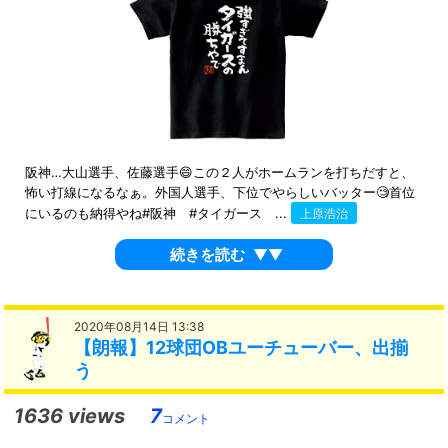
阪神…大山選手、佐藤選手😄この２人がホームランを打ちだすと、
怖い打線になるなぁ。外国人選手、下位でやらしいバッター🧐首位
にいるのも納得やね#阪神 #タイガース ...
上原浩治
続きを読む
▼▼
2020年08月14日 13:38
【朗報】12球団OBユーチューバー、出揃
う
1636 views
7
コメント