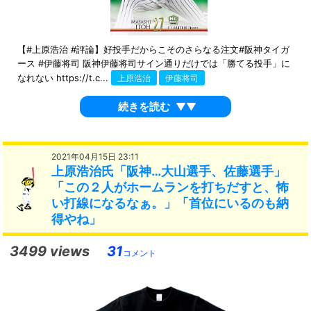
【#上原浩治 #評論】好投手だからこそのさらなる注文#阪神タイガ
ース #伊藤将司 阪神伊藤将司サイン通りだけでは「勝てる投手」に
なれない https://t.c...
上原浩治
伊藤将司
続きを読む
▼▼
2021年04月15日 23:11
上原浩治氏「阪神…大山選手、佐藤選手」
「この２人がホームランを打ちだすと、怖
い打線になるなぁ。」「首位にいるのも納
得やね」
3499 views
31
コメント