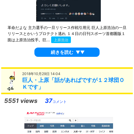
革命だよな 主力選手の一旦リリース作戦引用元 巨人上原浩治の一旦
リリースとかいうプロテクト逃れ １４日の日刊スポーツ首都圏版１
面は上原浩治投手。巨...
上原浩治
続きを読む
▼▼
2018年10月29日 14:04
巨人・上原「話があればですが１２球団Ｏ
Ｋです」
5551 views
37
コメント