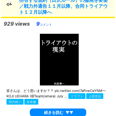
拒否する規約（田沢ルール）の撤廃を要望
／戦力外通告１１月以降、合同トライアウ
ト１２月以降へ
929 views
9
コメント
皆さんは、どう思いますか？？ pic.twitter.com/7aPcwCeYNM—
KOJI UEHARA (@TeamUehara) July ...
ドラフト
上原浩治
田沢純一
谷本修
続きを読む
▼▼