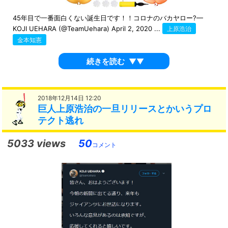
45年目で一番面白くない誕生日です！！コロナのバカヤロー?—
KOJI UEHARA (@TeamUehara) April 2, 2020 ...
上原浩治
金本知憲
続きを読む
▼▼
2018年12月14日 12:20
巨人上原浩治の一旦リリースとかいうプロ
テクト逃れ
5033 views
50
コメント