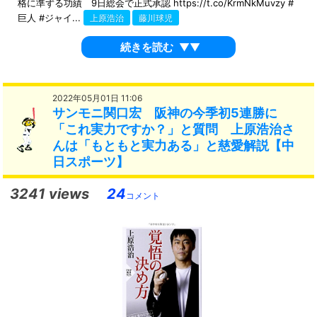
格に準ずる功績 9日総会で正式承認 https://t.co/KrmNkMuvzy #
巨人 #ジャイ...
上原浩治
藤川球児
続きを読む
▼▼
2022年05月01日 11:06
サンモニ関口宏 阪神の今季初5連勝に
「これ実力ですか？」と質問 上原浩治さ
んは「もともと実力ある」と慈愛解説【中
日スポーツ】
3241 views
24
コメント