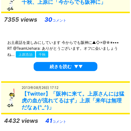
千秋、上原に「今からでも阪神に」
7355 views
30
コメント
お土産話を楽しみにしています 今からでも阪神に▲◇×@☆※•••
RT @TeamUehara: ありがとうございます。オフに会いましょう
ね...
上原浩治
千秋
続きを読む
▼▼
2013年08月26日 17:12
【Twitter】「阪神に来て。上原さんには猛
虎の血が流れてるはず」上原「来年は無理
だなぁ(^_^)」
4432 views
41
コメント