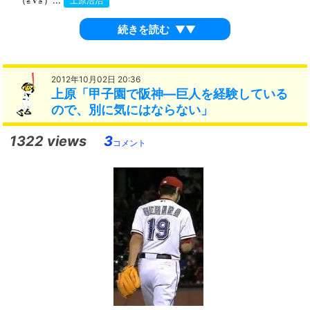
（≧∇≦）...
上原浩治
続きを読む
▼▼
2012年10月02日 20:36
上原「甲子園で阪神―巨人を経験している
ので、別に気にはならない」
1322 views
3
コメント