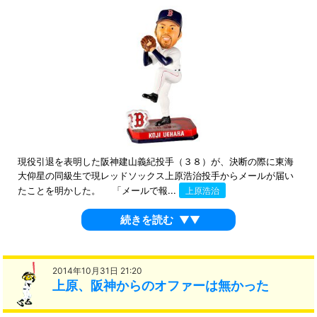
現役引退を表明した阪神建山義紀投手（３８）が、決断の際に東海
大仰星の同級生で現レッドソックス上原浩治投手からメールが届い
たことを明かした。 「メールで報...
上原浩治
続きを読む
▼▼
2014年10月31日 21:20
上原、阪神からのオファーは無かった