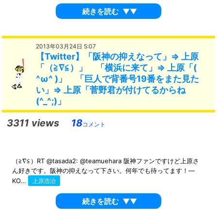
続きを読む
▼▼
2013年03月24日 5:07
【Twitter】「阪神の抑えなって」⇒ 上原
「（≧∇≦）」 「横浜に来て」⇒ 上原「(
^ω^ )」 「巨人で背番号19番をまた見た
い」⇒ 上原「菅野君が付けてるからね
(^_^;)」
3311 views
18
コメント
（≧∇≦）RT @tasada2: @teamuehara 阪神ファンですけど上原さ
ん好きです。阪神の抑えなって下さい。何年でも待ってます！—
KO...
上原浩治
続きを読む
▼▼