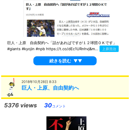
巨人・上原 自由契約へ「話があればですが１２球団ＯＫです」
#giants #kyojin #npb https://t.co/dEc1URnhvj&m...
上原浩治
続きを読む
▼▼
2018年10月28日 8:33
巨人・上原、自由契約へ
5376 views
30
コメント