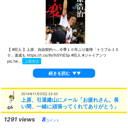
【 #巨人 】上原、自由契約へ…今季１０年ぶり復帰「トリプル１０
０」達成も https://t.co/9s1hSYtE5p #巨人 #ジャイアンツ
pic.tw...
上原浩治
続きを読む
▼▼
2014年11月05日 23:30
上原、引退建山にメール「お疲れさん。長
い間、一緒に頑張ってくれてありがとう」
1291 views
8
コメント