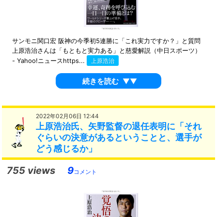
サンモニ関口宏 阪神の今季初5連勝に「これ実力ですか？」と質問
上原浩治さんは「もともと実力ある」と慈愛解説（中日スポーツ）
- Yahoo!ニュースhttps...
上原浩治
続きを読む
▼▼
2022年02月06日 12:44
上原浩治氏、矢野監督の退任表明に「それ
ぐらいの決意があるということと、選手が
どう感じるか」
755 views
9
コメント