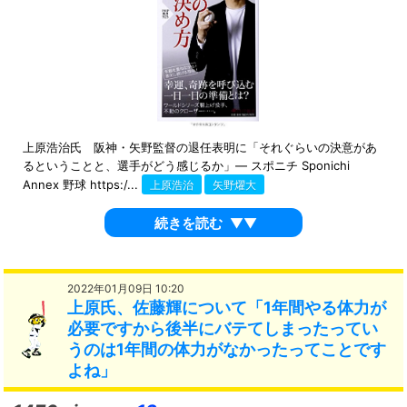
上原浩治氏 阪神・矢野監督の退任表明に「それぐらいの決意があ
るということと、選手がどう感じるか」― スポニチ Sponichi
Annex 野球 https:/...
上原浩治
矢野燿大
続きを読む
▼▼
2022年01月09日 10:20
上原氏、佐藤輝について「1年間やる体力が
必要ですから後半にバテてしまったってい
うのは1年間の体力がなかったってことです
よね」