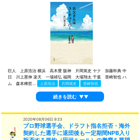
巨人 上原浩治 横浜 高木豊 阪神 片岡篤史 ヤク 加藤幹典 中
日 川上憲伸 楽天 一場靖弘 福岡 大場翔太 千葉 里崎智也 ハ
ム 森本稀哲...
上原浩治
片岡篤史
里崎智也
続きを読む
▼▼
2020年08月06日 9:33
プロ野球選手会、ドラフト指名拒否・海外
契約した選手に退団後も一定期間NPB入り