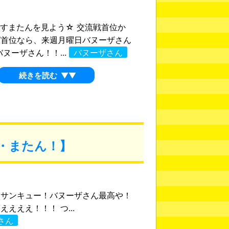
12 すまたんを見よう☆ 交流戦首位か
グ首位なら、来週月曜日バヌーザさん
バヌーザさん！！...
バヌーザさん
続きを読む
▼▼
・またん！】
43 サンキュー！バヌーザさん最高や！
えええ！！！ つ...
さん