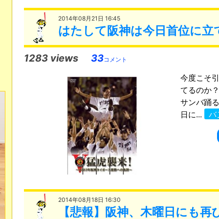
2014年08月21日 16:45
はたして阪神は今日首位に立
1283 views
33
コメント
今度こそ引
てるのか？
サンバ踊る
日に...
バ
2014年08月18日 16:30
【悲報】阪神、木曜日にも再