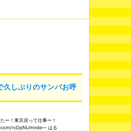
で久しぶりのサンバお呼
れたー！東京戻って仕事ー！
ter.com/rcDpNUmnde— はる