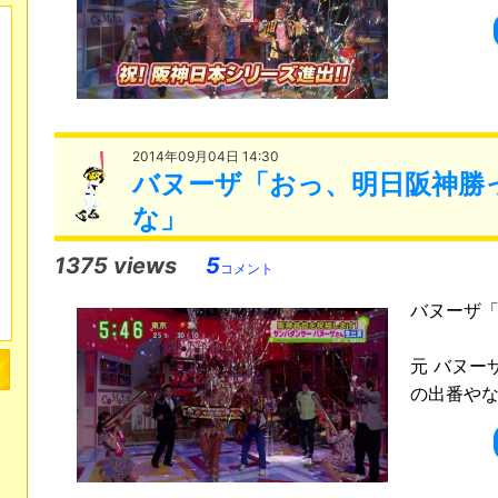
2014年09月04日 14:30
バヌーザ「おっ、明日阪神勝
な」
1375 views
5
コメント
バヌーザ
今日も
元 バヌー
の出番やな」