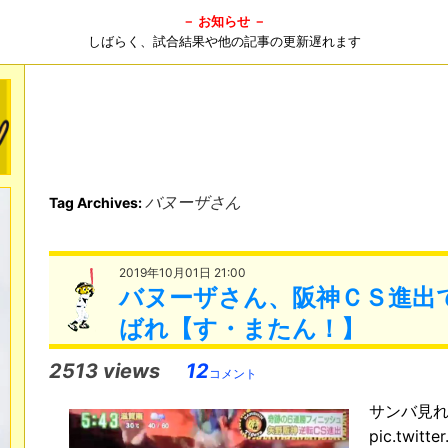
－ お知らせ －
しばらく、試合結果や他の記事の更新遅れます
バヌーザさん
Tag Archives:
2019年10月01日 21:00
バヌーザさん、阪神ＣＳ進出
ばれ【す・またん！】
2513 views
12
コメント
サンバ見
pic.twit