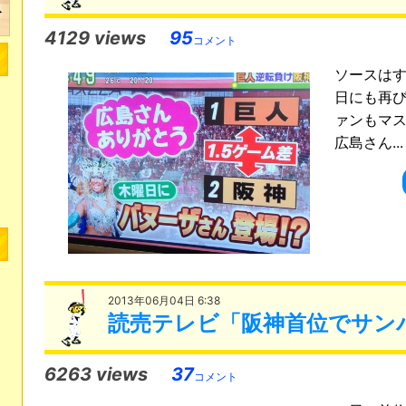
4129 views
95
コメント
ソースはす
日にも再び
ァンもマ
広島さん..
2013年06月04日 6:38
読売テレビ「阪神首位でサン
6263 views
37
コメント