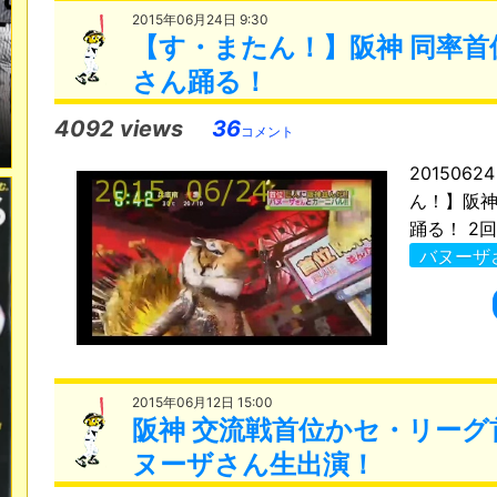
2015年06月24日 9:30
【す・またん！】阪神 同率
さん踊る！
4092 views
36
コメント
201506
ん！】阪神
踊る！ 2回
バヌーザ
2015年06月12日 15:00
阪神 交流戦首位かセ・リー
ヌーザさん生出演！