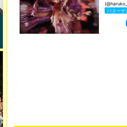
(@haruko_
バヌーザ