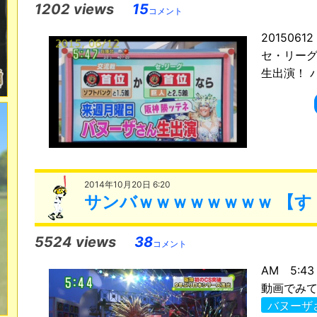
1202 views
15
コメント
201506
セ・リー
生出演！ 
2014年10月20日 6:20
サンバｗｗｗｗｗｗｗｗ 【す
5524 views
38
コメント
AM 5:
動画でみてえ
バヌーザ