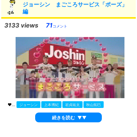
ジョーシン まごころサービス「ポーズ」
編
3133 views
71
コメント
❤...
ジョーシン
上本博紀
岩貞祐太
秋山拓巳
続きを読む
▼▼